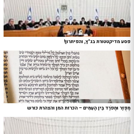
פסע מדיקטטורת בג"ץ, והפיתרון!
מְפֻזָּר וּמְפֹרָד בֵּין הָעַמִּים – הכרזת המן והצהרת כורש