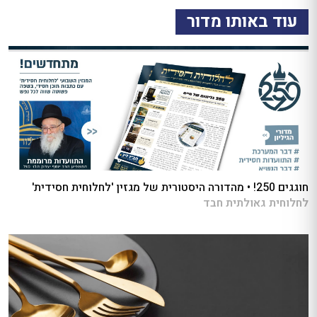
עוד באותו מדור
חוגגים 250! • מהדורה היסטורית של מגזין 'לחלוחית חסידית'
לחלוחית גאולתית חבד