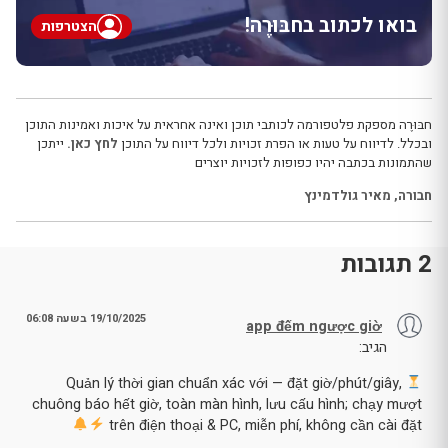
בואו לכתוב בחבּוּרֶה!
הצטרפות
חבּוּרֶה מספקת פלטפורמה לכותבי תוכן ואינה אחראית על איכות ואמינות התוכן
ובכלל. לדיווח על טעות או הפרת זכויות ולכל דיווח על התוכן
לחץ כאן.
ייתכן
שהתמונות בכתבה יהיו כפופות לזכויות יוצרים
חבורה
,
מאיר גולדמינץ
2 תגובות
19/10/2025 בשעה 06:08
app đếm ngược giờ
הגיב:
Quản lý thời gian chuẩn xác với — đặt giờ/phút/giây,
chuông báo hết giờ, toàn màn hình, lưu cấu hình; chạy mượt
trên điện thoại & PC, miễn phí, không cần cài đặt