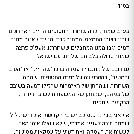
בס"ד
בערב שמחת תורה שוחררו החטופים החיים האחרונים
שהיו בשבי החמאס. המחיר כבד. מי יודע איזה מחיר
דמים יגבו ממנו המחבלים ששחררנו. אעפ"כ פרצה
שמחה גדולה בלבותם של רוב עם ישראל.
גם רובם של מתנגדי העסקה ברכו "שהחיינו" או "הטוב
והמטיב", בהתרגשות על חזרת החטופים. שמחת
השחרור, ושמחתן של האימהות שהזילו דמעה בשובם
של בניהם, ושמחתן של המשפחות לשוב יקיריהן,
הרקיעה שחקים.
אף אני בבית הכנסת ביישובי הקדשתי את דרשת ליל
שמחת תורה לעניין. אמרתי, שלא שאלו אותי האם
לעשות את העסקה, ואת דעתי על עסקאות מסוג זה,