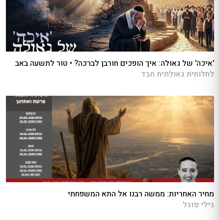
'איכה' של גאולה: איך הופכים חורבן לברכה? • טור לתשעה באב
לחלוחית גאולתית חבד
מחיר האחריות: ממשה רבנו אל התא המשפחתי
גילי פוגל