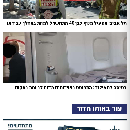
תל אביב: מפעיל מנוף כבן 40 התחשמל למוות במהלך עבודתו
בטיסה לתאילנד: התמוטט בשירותים מדום לב ומת במקום
עוד באותו מדור