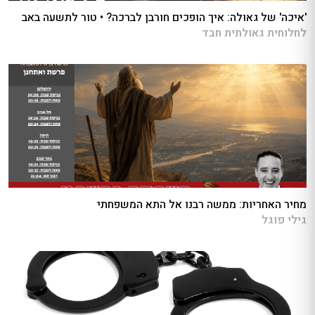
'איכה' של גאולה: איך הופכים חורבן לברכה? • טור לתשעה באב
לחלוחית גאולתית חבד
מחיר האחריות: ממשה רבנו אל התא המשפחתי
גילי פוגל