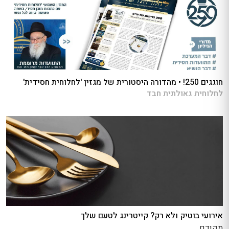
חוגגים 250! • מהדורה היסטורית של מגזין 'לחלוחית חסידית'
לחלוחית גאולתית חבד
אירועי בוטיק ולא רק? קייטרינג לטעם שלך
מקודם