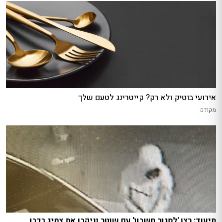
אירועי בוטיק ולא רק? קייטרינג לטעם שלך
מקודם
תיעוד: רצו 'לסגור חשבון' עם שוטר וניקבו את צמיג רכבו