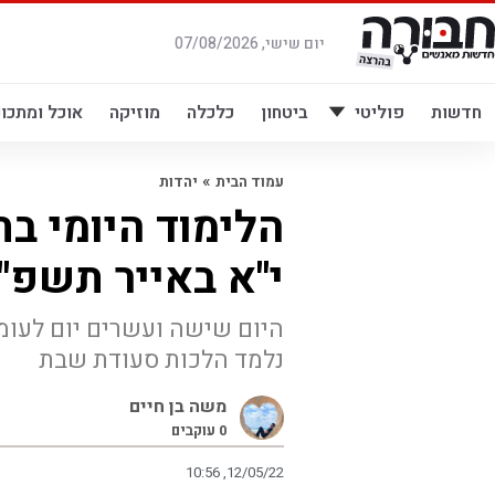
לג
תוכן
יום שישי, 07/08/2026
חדשות
פוליטי
ביטחון
כלכלה
מוזיקה
אוכל ומתכונ
»
עמוד הבית
יהדות
הלימוד היומי בת
י"א באייר תשפ"
היום שישה ועשרים יום לעו
נלמד הלכות סעודת שבת
משה בן חיים
0
עוקבים
10:56 ,12/05/22