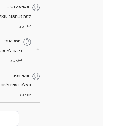
פשיטא
הגיב:
למה נשחשוב שאים 
השב
יוסי
הגיב:
כי הם לא של
השב
מוטי
הגיב:
וואלה, נשים ולחם
השב