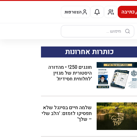
כתיבה
הצטרפות
חיפוש:
כותרות אחרונות
חוגגים 250! • מהדורה
היסטורית של מגזין
'לחלוחית חסידית'
שלמה חיים בסינגל שלא
תפסיקו לזמזם: 'הלב שלי
– שלך'