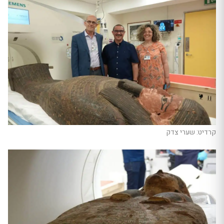
קרדיט: שערי צדק