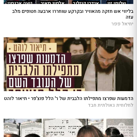
בליווי אש חזקה מהאוויר ובקרקע שוחררו ארבעה חטופים מלב
עזה
יחיאל פפר
הדמעות שפרצו מתפילתו הלבבית של ר' הלל פוצ'פר • תיאור לוהט
לחלוחית גאולתית חבד