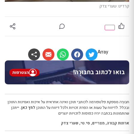
קרדיט: שערי צדק
Array
בואו לכתוב בחבּוּרֶה!
הצטרפות
חבּוּרֶה מספקת פלטפורמה לכותבי תוכן ואינה אחראית על איכות ואמינות התוכן
ובכלל. לדיווח על טעות או הפרת זכויות ולכל דיווח על התוכן
לחץ כאן.
ייתכן
שהתמונות בכתבה יהיו כפופות לזכויות יוצרים
ארונות קבורה
,
מצריים
,
סי.טי
,
שערי צדק