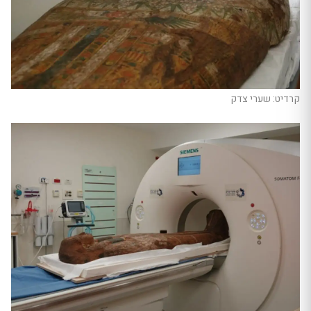
קרדיט: שערי צדק