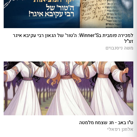
למכירה פומבית בWinner'S: ה'טור' של הגאון רבי עקיבא איגר
זצ"ל
משה ניסנבוים
ט"ו באב - חג שצמח מלמטה
אלחנן רפאלי