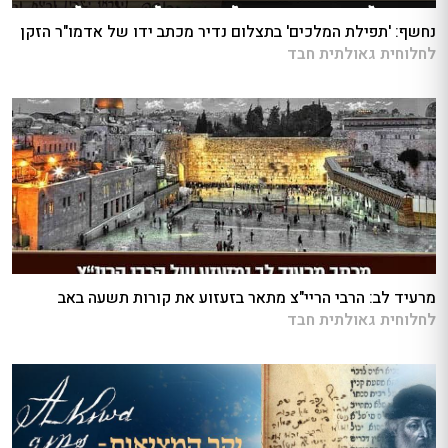
נחשף: 'תפילת המלכים' בתצלום נדיר מכתב ידו של אדמו"ר הזקן
לחלוחית גאולתית חבד
מרעיד לב: הרבי הריי"צ מתאר בזעזוע את קורות תשעה באב
לחלוחית גאולתית חבד