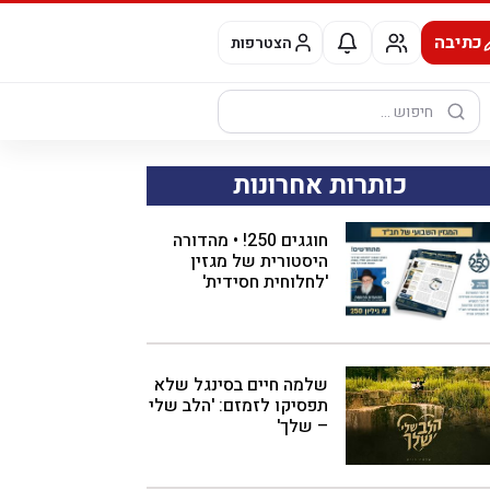
כתיבה
הצטרפות
חיפוש:
כותרות אחרונות
חוגגים 250! • מהדורה
היסטורית של מגזין
'לחלוחית חסידית'
שלמה חיים בסינגל שלא
תפסיקו לזמזם: 'הלב שלי
– שלך'