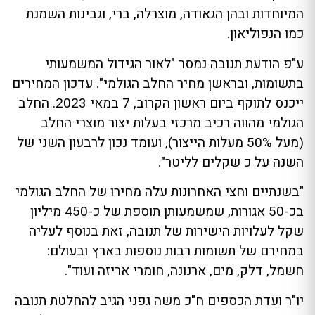
המיוחדות ובהן הגאודה, מוצרלה, ברי, וגבינות השמנת
כמו הנפוליאון.
ע"פ הודעת תנובה נמסר "לאור הגידול המשמעותי
בתשומות, ובראשן מחיר החלב הגולמי". עדכון המחירים
ייכנס לתוקף ביום ראשון הקרוב, 7 במאי 2023. החלב
הגולמי מהווה רכיב מרכזי בעלות יצור מוצרי החלב
(מעל 50% מעלות הייצור), ועומד נכון לרבעון השני של
השנה על כ שקלים לליטר".
"בשנתיים וחצי האחרונות עלה מחירו של החלב הגולמי
בכ-50 אגורות, שמשמעותן תוספת של כ-450 מיליון
שקל לעלויות הישירות של תנובה, זאת בנוסף לעליה
במחירם של תשומות רבות נוספות בארץ ובעולם:
חשמל, דלק, מים, ארנונה, חומרי אריזה ועוד".
יו"ר ועדת הכספים ח"כ משה גפני הגיב להחלטת תנובה