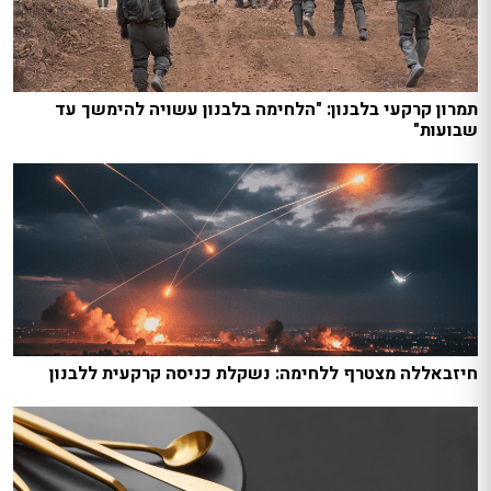
תמרון קרקעי בלבנון: "הלחימה בלבנון עשויה להימשך עד
שבועות"
חיזבאללה מצטרף ללחימה: נשקלת כניסה קרקעית ללבנון