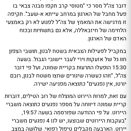
דובר צה"ל מסר כי "מטוסי קרב תקפו מבנה צבאי בו
פעל מחבל של הארגון במרחב עייתא א-שעב". תקיפה
זו מדגישה את המאמץ של צה"ל לפגוע לא רק באמצעי
הלחימה של חיזבאללה, אלא גם בתשתיות ובכוח
האדם של הארגון.
במקביל לפעילות הצבאית בשטח לבנון, תושבי הצפון
חוו גל של אזעקות וירי לעבר יישובי הגבול. בשעה
15:30 הופעלו התרעות בקריית שמונה, ועל פי דובר
צה"ל, "זוהו כעשרה שיגורים שחצו משטח לבנון, רובם
יורטו, אין נפגעים" כתוצאה מפגיעה ישירה.
עם זאת, למרות היירוט המוצלח של רוב הטילים, דוברות
קריית שמונה דיווחה על מספר נפגעים כתוצאה משברי
היירוט. על פי ההודעה שפורסמה בשעה 19:57,
"בעקבות היירוטים שבוצעו, יש לנו 4 נפגעים משברי
יירוט. הארבעה מקבלים טיפול רפואי. שלושה במצב