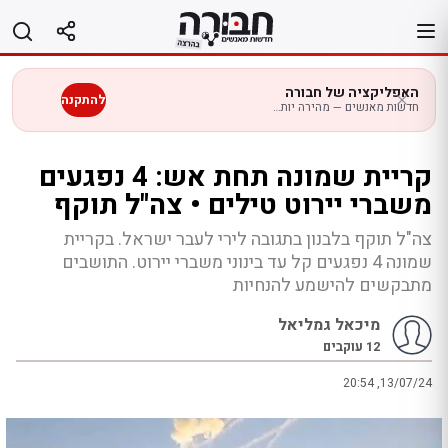
לג
תוכן
האפליקציה של חבורה
להתקנה
חדשות מאנשים — מהירה יותר בנייד
קריית שמונה תחת אש: 4 נפגעים
משברי יירוט טילים • צה"ל תוקף
צה"ל תוקף בלבנון בתגובה לירי לעבר ישראל. בקריית
שמונה 4 נפגעים קל עד בינוני משברי יירוט. התושבים
מתבקשים להישמע להנחיות
מיכאל גמליאל
12
עוקבים
20:54 ,13/07/24