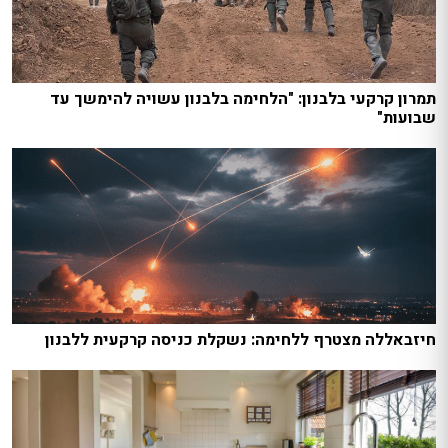
תמרון קרקעי בלבנון: "הלחימה בלבנון עשויה להימשך עד
שבועות"
חיזבאללה מצטרף ללחימה: נשקלת כניסה קרקעית ללבנון