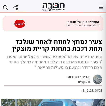
לג
תוכן
האפליקציה של חבורה
להתקנה
חדשות מאנשים — מהירה יותר בנייד
צעיר נמחץ למוות לאחר שנלכד
תחת רכבת בתחנת קריית מוצקין
הפראמדיקים של מד"א איציק שושן ומיכאל יוחנוב סיפרו:
"הצעיר שנפגע מהרכבת היה לכוד מתחיתה במהלך הפינוי
מצבו הדרדר וביצענו בו פעולות החייאה."
אביחי בוחבוט
8
עוקבים
13:35 ,28/04/23