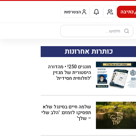
כתיבה
הצטרפות
חיפוש:
כותרות אחרונות
חוגגים 250! • מהדורה
היסטורית של מגזין
'לחלוחית חסידית'
שלמה חיים בסינגל שלא
תפסיקו לזמזם: 'הלב שלי
– שלך'