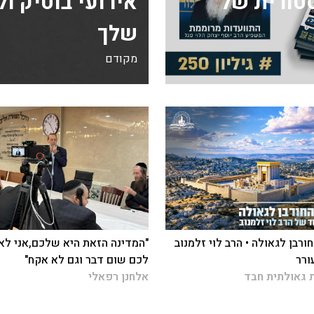
ה היסטורית של
אירועי בוטיק ו
שלך
מקודם
ורבן לגאולה • הרב לוי זלמנוב
"המדינה הזאת היא שלכם,אני לא
ורר
לכם שום דבר וגם לא אקח"
 גאולתית חבד
אלחנן רפאלי