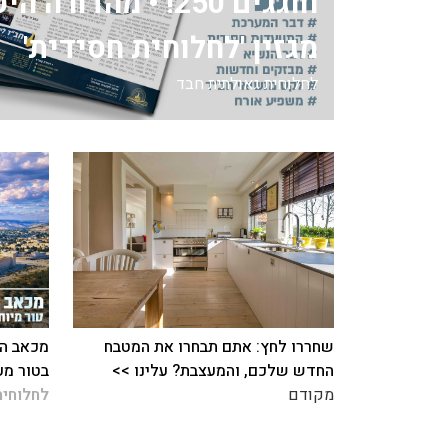
חוגגים 250! • מהדור
מגזין 'לחלוחית חסידית'
לחלוחית גאולתית חבד
שחררו לחץ: אתם תבחרו את המטבח
מכאב הח
החדש שלכם, והמעצבת? עלינו >>
בטור מע
מקודם
לחלוחית