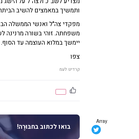
מצדיע לשב"כ ולצה"ל על הישג מר
ותמשיך במאמצים להשיב הביתה 
מפקדי צה"ל ואנשי הממשלה הבי
משפחתה. זוהי בשורה מרנינה ל
יימשך במלוא העוצמה עד הסוף.
צפו
קרדיט: לעמ
Array
בואו לכתוב בחבּוּרֶה!