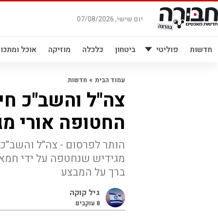
לג
תוכן
יום שישי, 07/08/2026
חדשות
פוליטי
ביטחון
כלכלה
מוזיקה
אוכל ומתכונ
»
עמוד הבית
חדשות
צה"ל והשב"כ חי
החטופה אורי מג
הותר לפרסום - צה"ל והשב"כ
ברך על המבצע
גיל קוקה
8
עוקבים