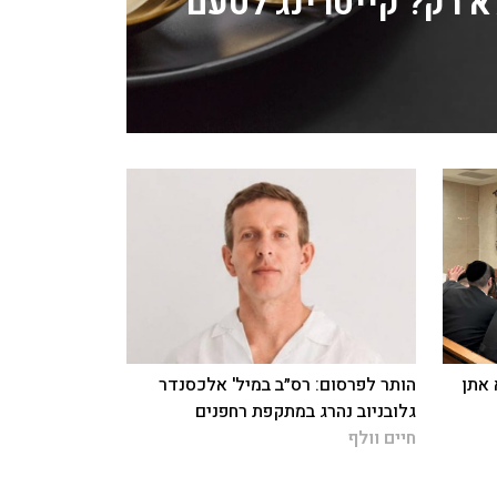
לא רק? קייטרינג לטעם
 אתן
הותר לפרסום: רס״ב במיל' אלכסנדר
גלובניוב נהרג במתקפת רחפנים
חיים וולף