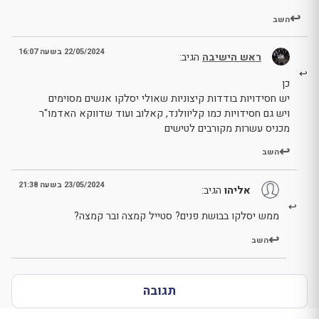
השב
22/05/2024 בשעה 16:07
ראש הישיבה
הגיב:
כן
יש חסידויות בודדות קיצוניות שאולי יסלקו אנשים מסוימים
ויש גם חסידויות כמו קליוולנד, קאלוב ועוד שדווקא האדמו"ר
מכניס עשרות מקורבים לטישים
השב
23/05/2024 בשעה 21:38
אליהו
הגיב:
ממש יסלקו בבושת פנים? סטייל קמצה ובר קמצה?
השב
תגובה