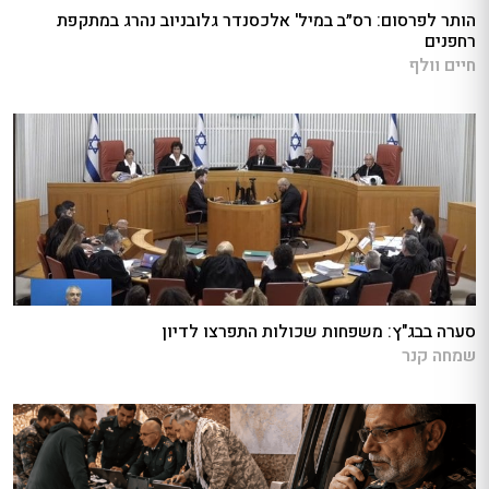
הותר לפרסום: רס״ב במיל' אלכסנדר גלובניוב נהרג במתקפת
רחפנים
חיים וולף
סערה בבג"ץ: משפחות שכולות התפרצו לדיון
שמחה קנר