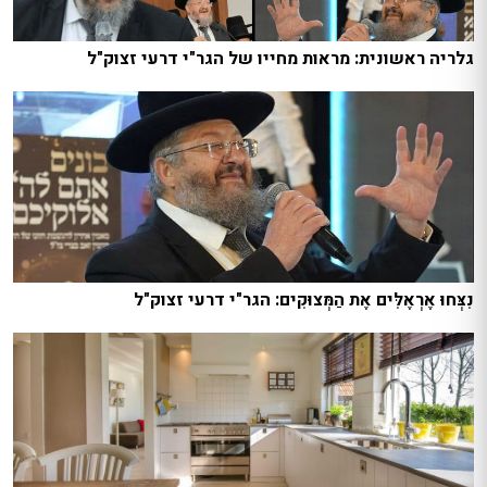
גלריה ראשונית: מראות מחייו של הגר"י דרעי זצוק"ל
נִצְּחוּ אֶרְאֶלִּים אֶת הַמְּצוּקִים: הגר"י דרעי זצוק"ל