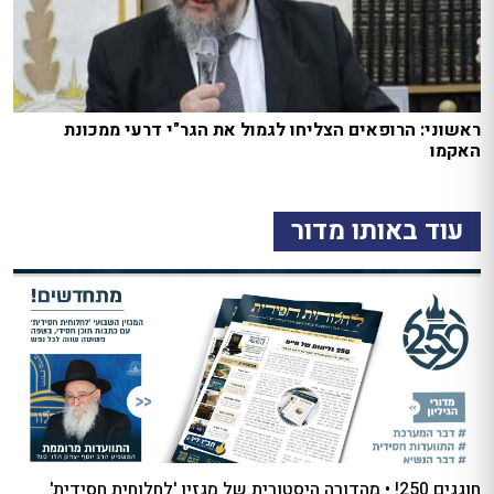
ראשוני: הרופאים הצליחו לגמול את הגר"י דרעי ממכונת
האקמו
עוד באותו מדור
חוגגים 250! • מהדורה היסטורית של מגזין 'לחלוחית חסידית'