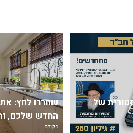
ה היסטורית של
שחררו לחץ: את
החדש שלכם, וה
מקודם