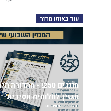
מקודם
עוד באותו מדור
חוגגים 250! • מהדור
מגזין 'לחלוחית חסידית'
לחלוחית גאולתית חבד