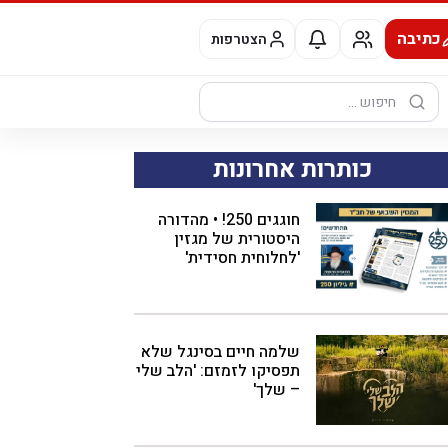
כתיבה
הצטרפות
חיפוש:
כותרות אחרונות
חוגגים 250! • מהדורה
היסטורית של מגזין
'לחלוחית חסידית'
שלמה חיים בסינגל שלא
תפסיקו לזמזם: 'הלב שלי
– שלך'