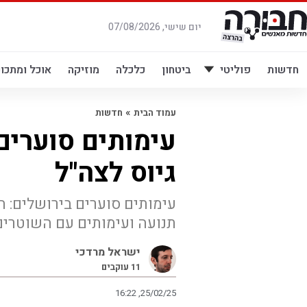
לג
תוכן
יום שישי, 07/08/2026
חדשות
פוליטי
ביטחון
כלכלה
מוזיקה
אוכל ומתכונ
»
עמוד הבית
חדשות
עימותים סוערים 
גיוס לצה"ל
עימותים סוערים בירושלים: ה
תנועה ועימותים עם השוטרים
ישראל מרדכי
11
עוקבים
16:22 ,25/02/25