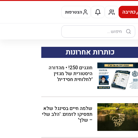
כתיבה
הצטרפות
חיפוש:
כותרות אחרונות
חוגגים 250! • מהדורה
היסטורית של מגזין
'לחלוחית חסידית'
שלמה חיים בסינגל שלא
תפסיקו לזמזם: 'הלב שלי
– שלך'