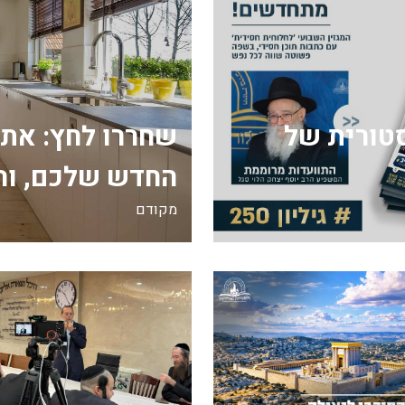
ה היסטורית של
שחררו לחץ: את
החדש שלכם, וה
מקודם