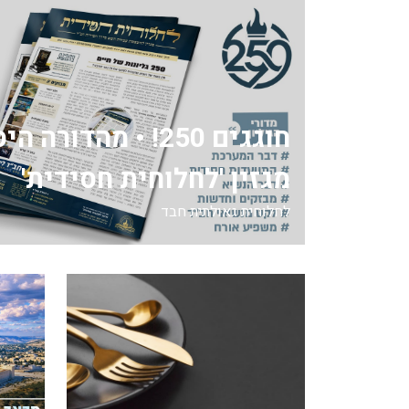
חוגגים 250! • מהדור
מגזין 'לחלוחית חסידית'
לחלוחית גאולתית חבד