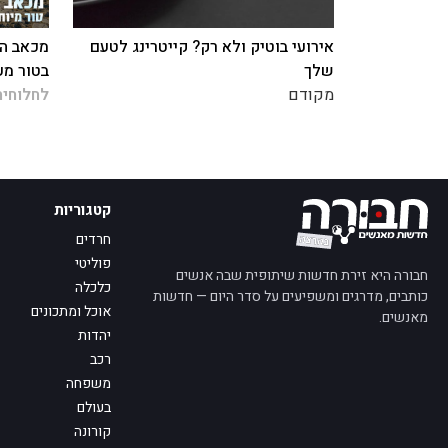
אירועי בוטיק ולא רק? קייטרינג לטעם
מכאב הח
שלך
בטור מע
מקודם
לחלוחית
קטגוריות
חרדים
פוליטי
חבורה היא זירת חדשות שיתופית שבה אנשים
כלכלה
כותבים, מדרגים ומשפיעים על סדר היום — חדשות
אוכל ומתכונים
מאנשים.
יהדות
רכב
משפחה
בעולם
קורונה