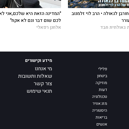
ורבן לגאולה • הרב לוי זלמנוב
"המדינה הזאת היא שלכם,אני לא
ורר
לכם שום דבר וגם לא אקח"
 גאולתית חבד
אלחנן רפאלי
מידע וקישורים
מי אנחנו
פלילי
שאלות ותשובות
ביטחון
מוזיקה
צור קשר
דעות
תנאי שימוש
טכנולוגיה
מזג אוויר
היסטוריה
בריאות
אנשים