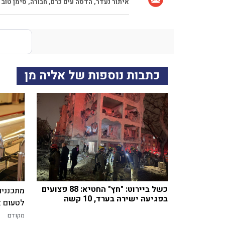
איתור נעדר
,
הדסה עים כרם
,
חבורה
,
סימן טוב 
כתבות נוספות של אליה מן
כשל ביירוט: "חץ" החטיא: 88 פצועים
מתכננים
בפגיעה ישירה בערד, 10 קשה
לטעום א
מקודם