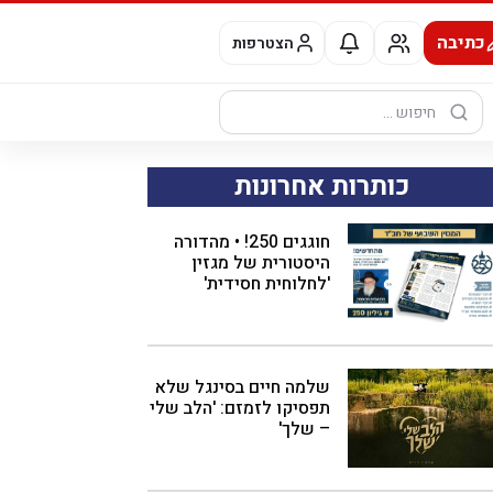
כתיבה
הצטרפות
חיפוש:
כותרות אחרונות
חוגגים 250! • מהדורה
היסטורית של מגזין
'לחלוחית חסידית'
שלמה חיים בסינגל שלא
תפסיקו לזמזם: 'הלב שלי
– שלך'