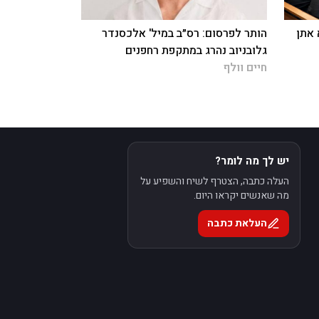
 אתן
הותר לפרסום: רס״ב במיל' אלכסנדר
גלובניוב נהרג במתקפת רחפנים
חיים וולף
יש לך מה לומר?
העלה כתבה, הצטרף לשיח והשפיע על
מה שאנשים יקראו היום.
העלאת כתבה