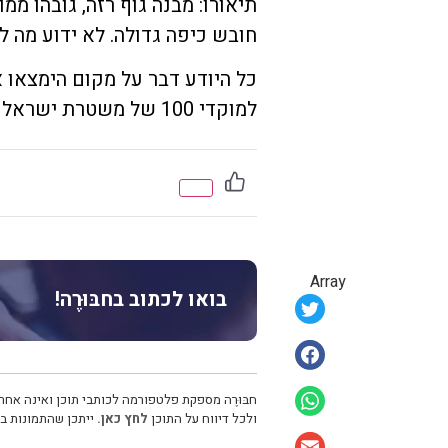
תיאורו: מבנה גוף רזה, גובהו ממו
חובש כיפה גדולה. לא ידוע מה ל
כל היודע דבר על מקום הימצאו א
למוקדי 100 של משטרת ישראל או לתחנת מוריה מחוז ירושלים בטלפון .
Array
בואו לכתוב בחבּוּרֶה!
חבּוּרֶה מספקת פלטפורמה לכותבי תוכן ואינה אחרא
ולכל דיווח על התוכן
לחץ כאן.
ייתכן שהתמונות בכ