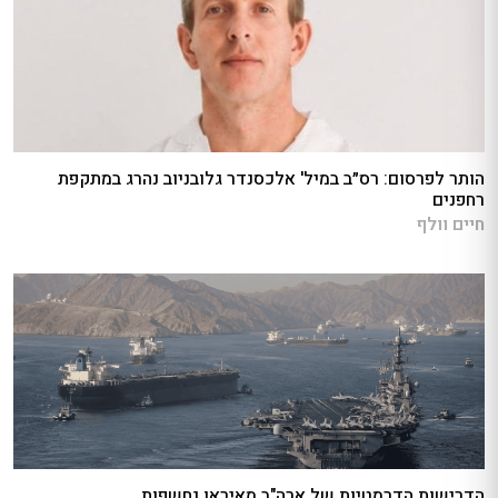
הותר לפרסום: רס״ב במיל' אלכסנדר גלובניוב נהרג במתקפת
רחפנים
חיים וולף
הדרישות הדרמטיות של ארה"ב מאיראן נחשפות