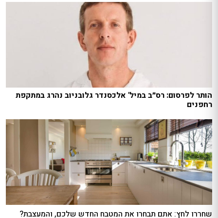
הותר לפרסום: רס״ב במיל' אלכסנדר גלובניוב נהרג במתקפת
רחפנים
שחררו לחץ: אתם תבחרו את המטבח החדש שלכם, והמעצבת?