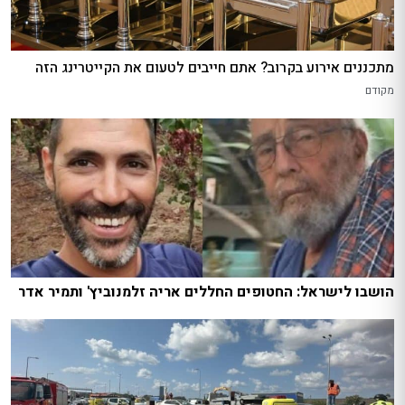
מתכננים אירוע בקרוב? אתם חייבים לטעום את הקייטרינג הזה
מקודם
הושבו לישראל: החטופים החללים אריה זלמנוביץ' ותמיר אדר