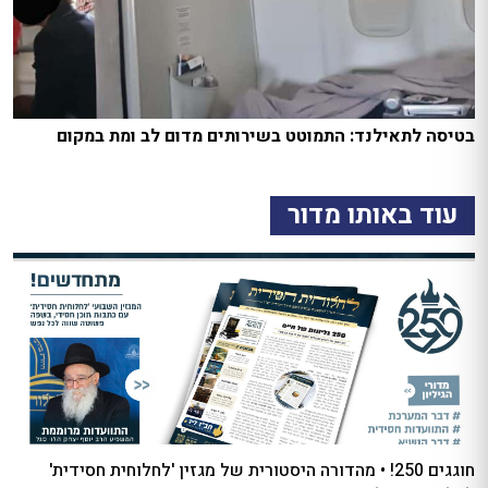
בטיסה לתאילנד: התמוטט בשירותים מדום לב ומת במקום
עוד באותו מדור
חוגגים 250! • מהדורה היסטורית של מגזין 'לחלוחית חסידית'