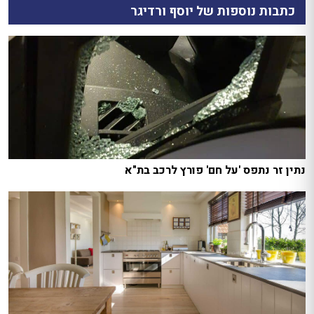
כתבות נוספות של יוסף ורדיגר
נתין זר נתפס 'על חם' פורץ לרכב בת"א