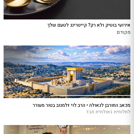
אירועי בוטיק ולא רק? קייטרינג לטעם שלך
מקודם
מכאב החורבן לגאולה • הרב לוי זלמנוב בטור מעורר
לחלוחית גאולתית חבד