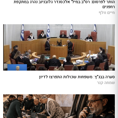
הותר לפרסום: רס״ב במיל' אלכסנדר גלובניוב נהרג במתקפת
רחפנים
חיים וולף
סערה בבג"ץ: משפחות שכולות התפרצו לדיון
שמחה קנר