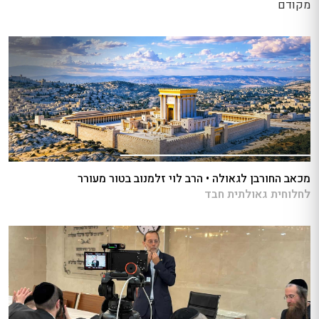
מקודם
מכאב החורבן לגאולה • הרב לוי זלמנוב בטור מעורר
לחלוחית גאולתית חבד