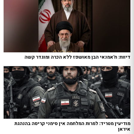
דיווח: ח'אמנאי הבן מאושפז ללא הכרה ומוגדר קשה
מודיעין מטריד: למרות המלחמה אין סימני קריסה בהנהגת
איראן