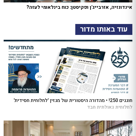
אינדונזיה, אזרבייג'ן ופקיסטן: כוח בינלאומי לעזה?
עוד באותו מדור
חוגגים 250! • מהדורה היסטורית של מגזין 'לחלוחית חסידית'
לחלוחית גאולתית חבד