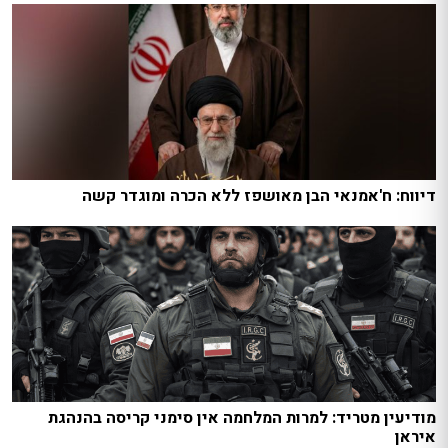
דיווח: ח'אמנאי הבן מאושפז ללא הכרה ומוגדר קשה
מודיעין מטריד: למרות המלחמה אין סימני קריסה בהנהגת
איראן