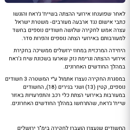
לאחר שפוענחו אירועי ההצתה בשייח׳ ג׳ראח והוגשו
כתבי אישום נגד ארבעה מעורבים- משטרת ישראל
עצרה אמש לחקירה שלושה חשודים נוספים בחשד
למעורבותם באירועי הצתה נוספים והפרות סדר.
היחידה המרכזית במחוז ירושלים ממשיכה בחקירת
אירועי ההצתה וגרימת נזק שארעו בשכונת שיח ג'ראח
במהלך החודשים האחרונים.
במסגרת החקירה נעצרו אתמול ע״י המשטרה 3 חשודים
נוספים, קטין (13) ושני בגירים (18), החשודים
במעורבות באירועי הצתת כלי רכב והתפרעויות באזור
שייח׳ ג׳ראח, שהתרחשו במהלך החודשים האחרונים.
החשודים שנעצרו הועברו לחקירה בימ"ר ירושלים