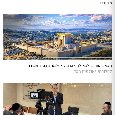
מקודם
מכאב החורבן לגאולה • הרב לוי זלמנוב בטור מעורר
לחלוחית גאולתית חבד