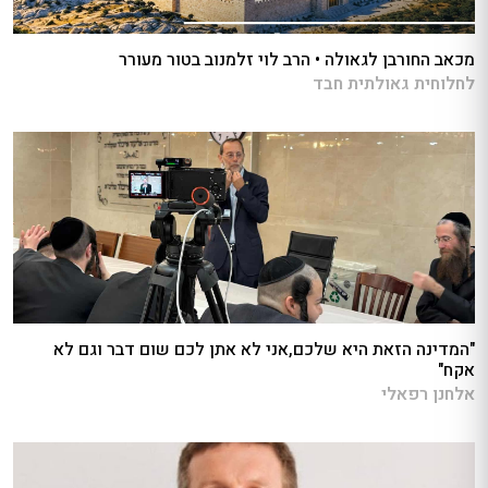
מכאב החורבן לגאולה • הרב לוי זלמנוב בטור מעורר
לחלוחית גאולתית חבד
"המדינה הזאת היא שלכם,אני לא אתן לכם שום דבר וגם לא
אקח"
אלחנן רפאלי