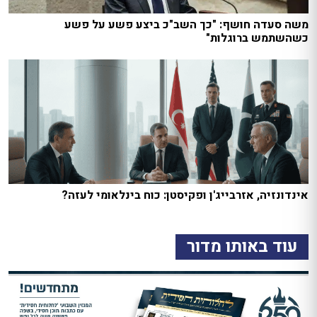
משה סעדה חושף: "כך השב"כ ביצע פשע על פשע
כשהשתמש ברוגלות"
אינדונזיה, אזרבייג'ן ופקיסטן: כוח בינלאומי לעזה?
עוד באותו מדור