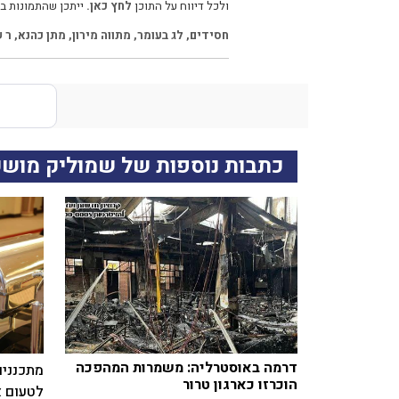
ולכל דיווח על התוכן
לחץ כאן.
ייתכן שהתמונות בכ
חסידים
,
לג בעומר
,
מתווה מירון
,
מתן כהנא
,
ר ש
כתבות נוספות של שמוליק מושק
דרמה באוסטרליה: משמרות המהפכה
מתכננים
הוכרזו כארגון טרור
לטעום א