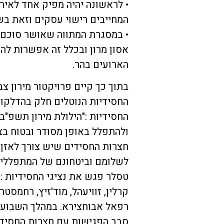
• לראשונה יהיה מפיק אחד לאיר
המחייבים רישוי עסקים וזאת בש
• במסגרת המתווה שאושר סוכם 
אסון מרון ובכלל זה אפשרות להת
הארועים בהר.
בתוך כך קיים פרויקטור מירון צ
החסידיות הנוטלים חלק בהדלקות 
החסידיות :"הילולת מירון תשפ"
ולהתפלל באופן מסודר ובטוח בצי
חצרות החסידים שיש צורך לאזן ב
לשלומם וביטחונם של המתפללים
טסלר פגש את נציגי החסידיות : 
קרלין, זוויעהל, מוד'זיץ, רחמסטר
רפאל אבוחצירא. במהלך השבוע צ
סבב הפגישות עם חצרות החסידיו