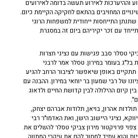
וע וההיערכות לאירוע תעשה בדומה לאירועים
ינויים המחויבים בהתאם לחקיקה הקיימת כיום.
שתנתן התייחסות ייחודית למשפחות הרוגי
ייחד עם זכר יקיריהם ביום זה במסגרת
ביקי טסלר סבב פגישות עם נציגי חצרות
בל"ג בעומר במירון. טסלר אמר לרבני
ב תתקיים באופן שיאפשר לציבור הרחב להגיע
ונו של רבי שמעון בר יוחאי במירון. ההבנה עם
ין קיום ההילולה לבין קדושת החיים ולדאוג
".
תולדות אהרון, בויאן, תלודות אברהם יצחק,
יווקא, נציגי היישוב הישן, ואת האדמו"ר רבי
פוי פרויקטור מירון צביקי טסלר להשלים את
ת והוא עתיד למסור להם את עיקרי המתווה