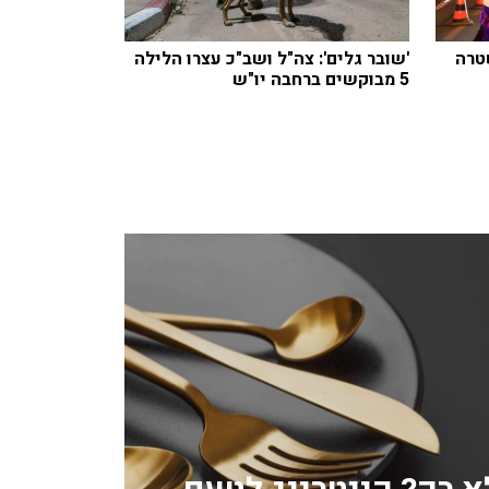
טרה
'שובר גלים': צה"ל ושב"כ עצרו הלילה
5 מבוקשים ברחבה יו"ש