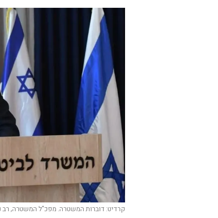
קרדיט: דוברות המשטרה. מפכ"ל המשטרה, רב נ