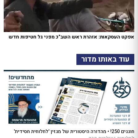
אפקט העסקאות: אזהרת ראש השב"כ מפני גל חטיפות חדש
עוד באותו מדור
חוגגים 250! • מהדורה היסטורית של מגזין 'לחלוחית חסידית'