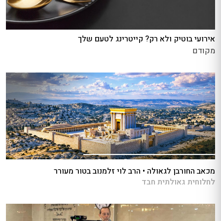
אירועי בוטיק ולא רק? קייטרינג לטעם שלך
מקודם
מכאב החורבן לגאולה • הרב לוי זלמנוב בטור מעורר
לחלוחית גאולתית חבד