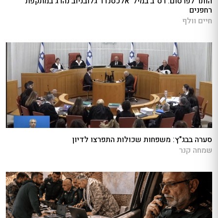
הותר לפרסום: רס״ב במיל' אלכסנדר גלובניוב נהרג במתקפת
רחפנים
חיים וולף
סערה בבג"ץ: משפחות שכולות התפרצו לדיון
שמחה קנר