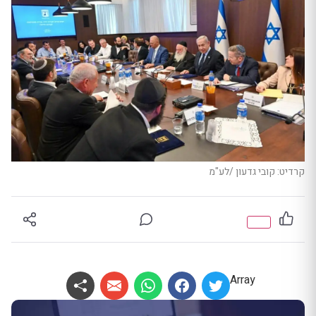
קרדיט: קובי גדעון /לע"מ
Array