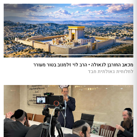
מכאב החורבן לגאולה • הרב לוי זלמנוב בטור מעורר
לחלוחית גאולתית חבד