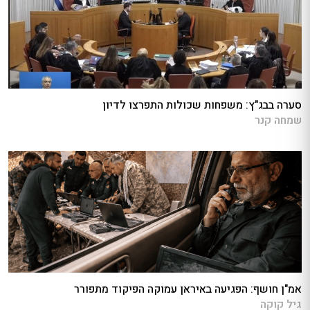
סערה בבג"ץ: משפחות שכולות התפרצו לדיון
שמחה קנר
אמ"ן חושף: הפגיעה באיראן עמוקה הפיקוד מתפורר
גיל קוקה