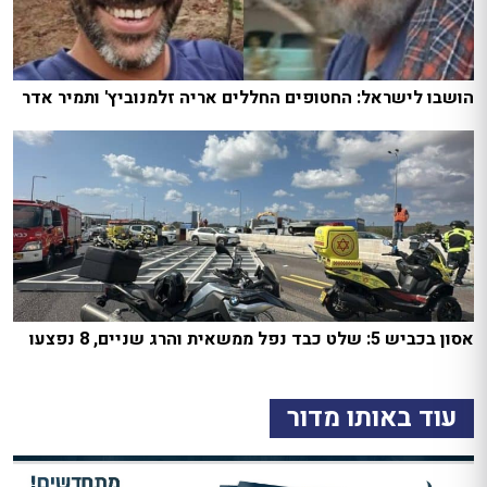
הושבו לישראל: החטופים החללים אריה זלמנוביץ' ותמיר אדר
אסון בכביש 5: שלט כבד נפל ממשאית והרג שניים, 8 נפצעו
עוד באותו מדור