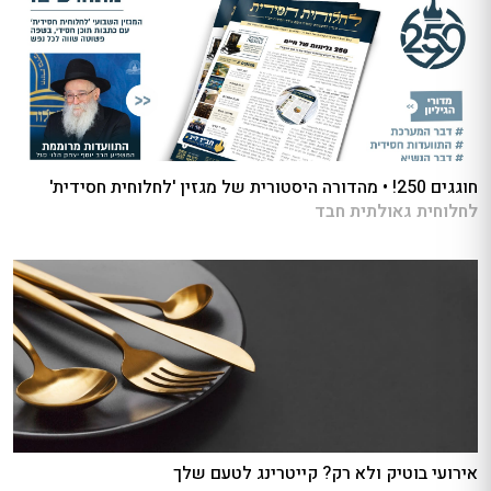
חוגגים 250! • מהדורה היסטורית של מגזין 'לחלוחית חסידית'
לחלוחית גאולתית חבד
אירועי בוטיק ולא רק? קייטרינג לטעם שלך