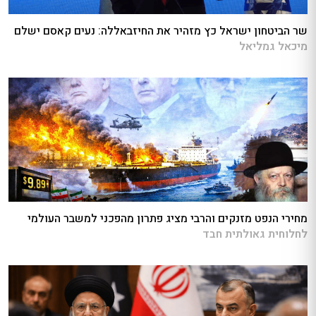
שר הביטחון ישראל כץ מזהיר את החיזבאללה: נעים קאסם ישלם
מיכאל גמליאל
מחירי הנפט מזנקים והרבי מציג פתרון מהפכני למשבר העולמי
לחלוחית גאולתית חבד