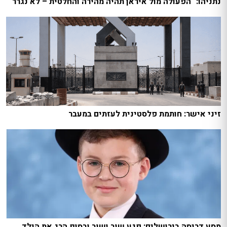
נתניהו: "הפעולה מול איראן תהיה מהירה והחלטית – לא נגרר"
זיני אישר: חותמת פלסטינית לעזתים במעבר
מסע דריסה בירושלים: פגע שוב ושוב ובסוף הרג את הילד