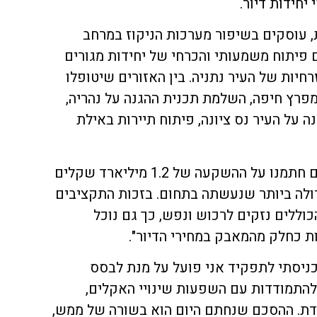
חידות דיור.
ת, עוסקים בשיפור מערכות הניקוז במרחב
 פיתוח משמעותי והכרחי של יחידות מגורים
יות של העיר נתניה. בין האזורים שיטופלו
מפרץ חיפה, השלמת תכנית ההגנה על נהריה,
נה על העיר נס ציונה, פיתוח תיירות באילת
שר האוצר, אביגדור ליברמן: "היום חתמנו על ההשקעה של 1.2 מיליארד שקלים
ולה ביותר שנעשתה בתחום. בזכות התקציבים
וללים נזקים לרכוש ונפש, כך גם נוכל
ת כחלק מהמאבק במחירי הדיור".
כניסתי לתפקיד אני פועל על מנת לבסס
להתמודדות עם השפעות שינויי האקלים,
חדת. ההסכם שנחתם היום הוא בשורה של ממש,