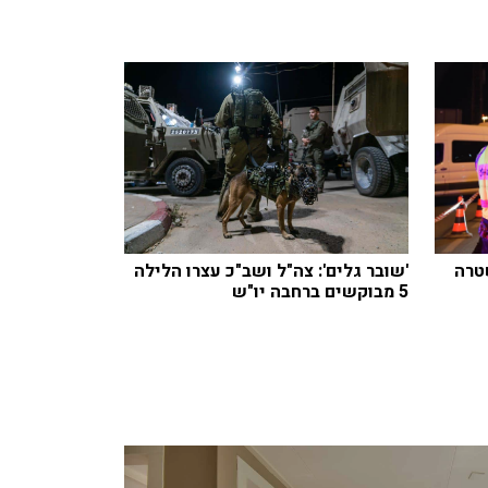
טרה
'שובר גלים': צה"ל ושב"כ עצרו הלילה
5 מבוקשים ברחבה יו"ש