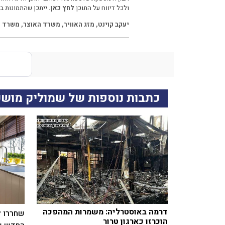
ולכל דיווח על התוכן
לחץ כאן.
ייתכן שהתמונות בכ
יעקב קוינט
,
מזג האוויר
,
משרד האוצר
,
משרד ה
כתבות נוספות של שמוליק מושק
דרמה באוסטרליה: משמרות המהפכה
שחררו ל
הוכרזו כארגון טרור