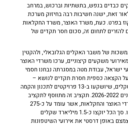
קים כבדים בנפש, בתשתיות וברכוש, במרחב
לאור זאת, ישנה חשיבות רבה בחיזוק מערכת
ז בפרט. כעת, משרד האוצר, משרד החקלאות
 להזרים לתחום זה, סכום חסר תקדים של
משכות של משבר האקלים הגלובאלי, ולהקטין
מאירועי משקעים קיצוניים, ערכו משרדי האוצר
י ישראל, עבודת מטה במסגרתה נבחנו חסמי
ט על הקצאה כספית חסרת תקדים לנושא –
בשווי כולל של כ-1.2 מיליארד שקלים, שיושקעו ב-13 פרויקטים לתכנון והקמה
של תשתיות ניקוז אגניות, בין שנים 2026-2022. תקציב זה מתווסף לתקציב
השוטף אותו מקצים לנושא משרדי האוצר והחקלאות, אשר עומד על כ-275
מיליון שקלים נוספים לתקופה זו. סך הכל יוקצו כ-1.5 מיליארד שקלים
צמצם באופן דרסטי את אירועי השיטפונות