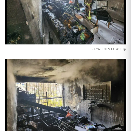
קרדיט: כבאות והצלה