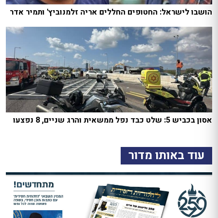
הושבו לישראל: החטופים החללים אריה זלמנוביץ' ותמיר אדר
אסון בכביש 5: שלט כבד נפל ממשאית והרג שניים, 8 נפצעו
עוד באותו מדור