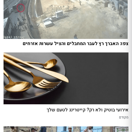
צפו: האברך רץ לעבר המחבלים והציל עשרות אזרחים
אירועי בוטיק ולא רק? קייטרינג לטעם שלך
מקודם