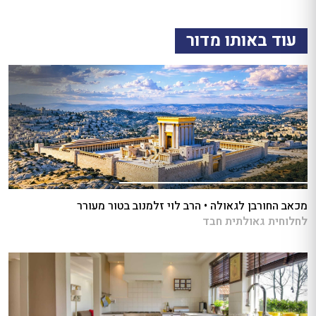
עוד באותו מדור
מכאב החורבן לגאולה • הרב לוי זלמנוב בטור מעורר
לחלוחית גאולתית חבד