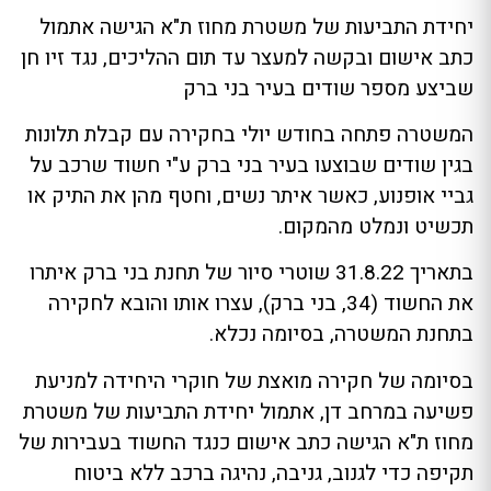
יחידת התביעות של משטרת מחוז ת"א הגישה אתמול
כתב אישום ובקשה למעצר עד תום ההליכים, נגד זיו חן
שביצע מספר שודים בעיר בני ברק
המשטרה פתחה בחודש יולי בחקירה עם קבלת תלונות
בגין שודים שבוצעו בעיר בני ברק ע"י חשוד שרכב על
גביי אופנוע, כאשר איתר נשים, וחטף מהן את התיק או
תכשיט ונמלט מהמקום.
בתאריך 31.8.22 שוטרי סיור של תחנת בני ברק איתרו
את החשוד (34, בני ברק), עצרו אותו והובא לחקירה
בתחנת המשטרה, בסיומה נכלא.
בסיומה של חקירה מואצת של חוקרי היחידה למניעת
פשיעה במרחב דן, אתמול יחידת התביעות של משטרת
מחוז ת"א הגישה כתב אישום כנגד החשוד בעבירות של
תקיפה כדי לגנוב, גניבה, נהיגה ברכב ללא ביטוח