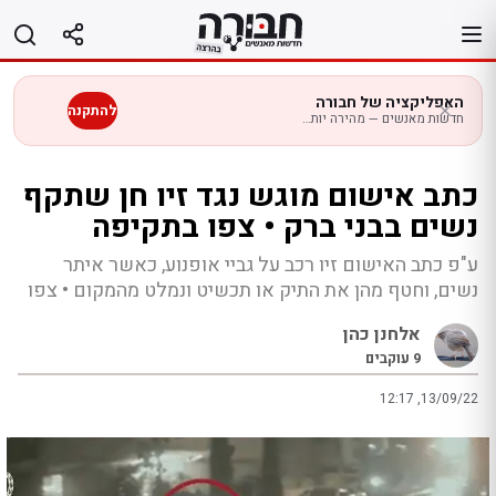
לג
תוכן
האפליקציה של חבורה
להתקנה
חדשות מאנשים — מהירה יותר בנייד
כתב אישום מוגש נגד זיו חן שתקף
נשים בבני ברק • צפו בתקיפה
ע"פ כתב האישום זיו רכב על גביי אופנוע, כאשר איתר
נשים, וחטף מהן את התיק או תכשיט ונמלט מהמקום • צפו
אלחנן כהן
9
עוקבים
12:17 ,13/09/22