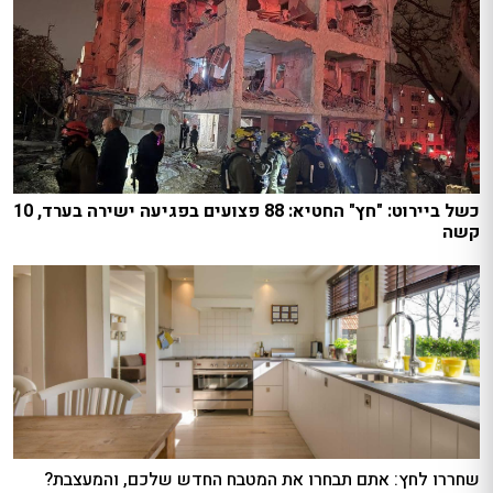
כשל ביירוט: "חץ" החטיא: 88 פצועים בפגיעה ישירה בערד, 10
קשה
שחררו לחץ: אתם תבחרו את המטבח החדש שלכם, והמעצבת?