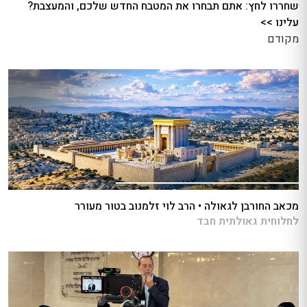
שחררו לחץ: אתם תבחרו את המטבח החדש שלכם, והמעצבת?
עלינו >>
מקודם
מכאב החורבן לגאולה • הרב לוי זלמנוב בטור מעורר
לחלוחית גאולתית חבד