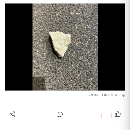
קרדיט: משטרת ישראל