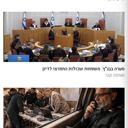
סערה בבג"ץ: משפחות שכולות התפרצו לדיון
שמחה קנר