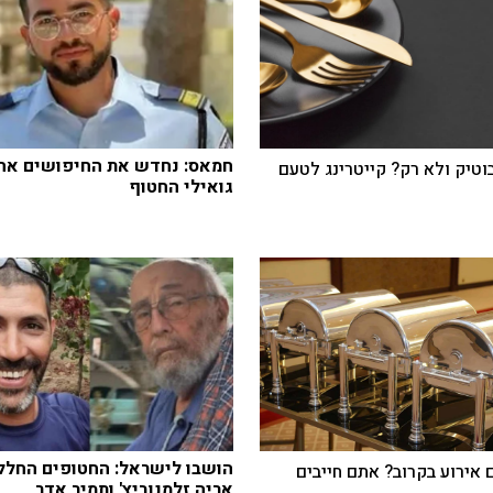
חמאס: נחדש את החיפושים אחר
בוטיק ולא רק? קייטרינג לטעם
גואילי החטוף
הושבו לישראל: החטופים החלל
 אירוע בקרוב? אתם חייבים
אריה זלמנוביץ' ותמיר אדר