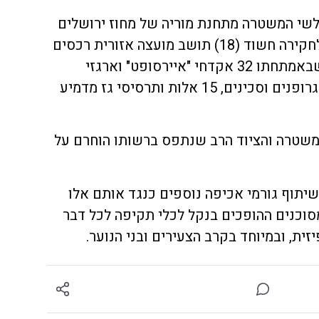
לשי המשטרה מתחנת מוריה של מחוז ירושלים
יחד נציגי משרד הכלכלה, עוכב לחקירה חשוד (18) תושב מועצה אזורית רכסים
שבצפון בעת הגיע לירושלים, כשבאמתחתו 32 אקדחי "איירסופט" וארגזי
כדורים לאקדחים מסוג זה, 22 אגרופנים וסכינים, 15 אלות ותרסיסי גז מדמיע
שטרה והציוד הרב שנתפס ברשותו הוחרם על
תוף גורמי אכיפה נוספים כנגד אותם אלו
וכנים ההופכים בנקל לכלי תקיפה לכל דבר
יזית, ובמיוחד בקרב הצעירים ובני הנוער.