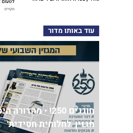
לטעום א
מקודם
עוד באותו מדור
חוגגים 250! • מהדור
מגזין 'לחלוחית חסידית'