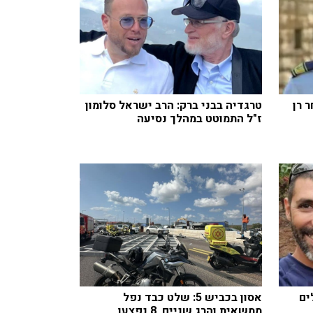
 רן
טרגדיה בבני ברק: הרב ישראל סלומון
ז"ל התמוטט במהלך נסיעה
ים
אסון בכביש 5: שלט כבד נפל
ממשאית והרג שניים, 8 נפצעו