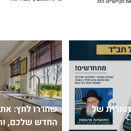
ת הקייטרינג הזה
ה היסטורית של
שחררו לחץ: את
החדש שלכם, וה