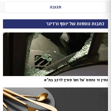
תגובה
כתבות נוספות של יוסף ורדיגר
נתין זר נתפס 'על חם' פורץ לרכב בת"א