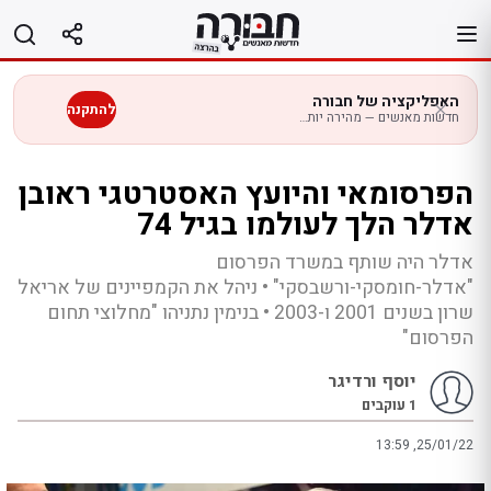
לג
תוכן
האפליקציה של חבורה
להתקנה
חדשות מאנשים — מהירה יותר בנייד
הפרסומאי והיועץ האסטרטגי ראובן
אדלר הלך לעולמו בגיל 74
אדלר היה שותף במשרד הפרסום
"אדלר-חומסקי-ורשבסקי" • ניהל את הקמפיינים של אריאל
שרון בשנים 2001 ו-2003 • בנימין נתניהו "מחלוצי תחום
הפרסום"
יוסף ורדיגר
1
עוקבים
13:59 ,25/01/22