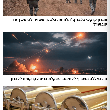
תמרון קרקעי בלבנון: "הלחימה בלבנון עשויה להימשך עד
שבועות"
חיזבאללה מצטרף ללחימה: נשקלת כניסה קרקעית ללבנון