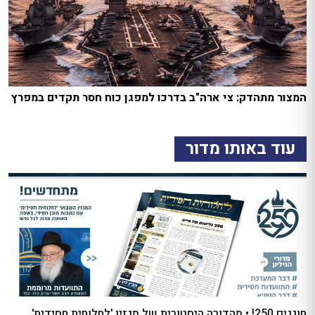
המצור מתהדק: צי ארה"ב בדרכו למפגן כוח חסר תקדים במפרץ
עוד באותו מדור
חוגגים 250! • מהדורה היסטורית של מגזין 'לחלוחית חסידית'