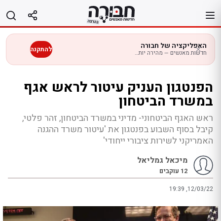
לג
תוכן
האפליקציה של חבורה
להתקנה
חדשות מאנשים — מהירה יותר בנייד
הפנטגון העניק עיטור לראש אגף
במשרד הביטחון
ראש האגף הביטחוני- מדיני במשרד הביטחון, זהר פלטי,
קיבל בסוף השבוע בפנטגון את 'עיטור משרד ההגנה
האמריקני לשירות ציבורי ייחודי'
מיכאל גמליאל
12
עוקבים
19:39 ,12/03/22