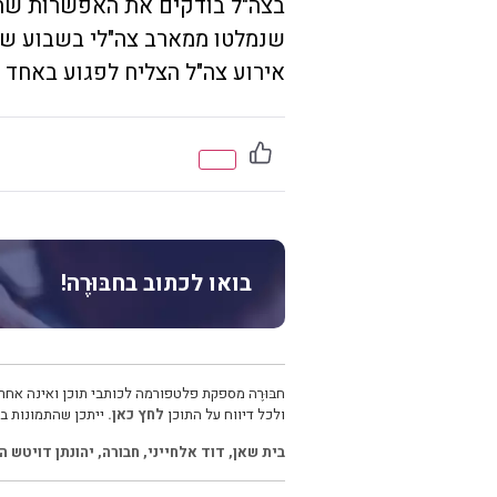
בצה"ל בודקים את האפשרות שה
שנמלטו ממארב צה"לי בשבוע שע
אירוע צה"ל הצליח לפגוע באחד 
בואו לכתוב בחבּוּרֶה!
חבּוּרֶה מספקת פלטפורמה לכותבי תוכן ואינה אחרא
ולכל דיווח על התוכן
לחץ כאן.
ייתכן שהתמונות בכ
בית שאן
,
דוד אלחייני
,
חבורה
,
יהונתן דויטש ה