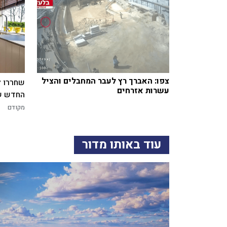
צפו: האברך רץ לעבר המחבלים והציל
שחררו ל
עשרות אזרחים
החדש של
מקודם
עוד באותו מדור