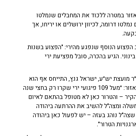
זור במטרה ללכוד את המחבלים שנמלטו
לטו דרומה, לכיוון ירושלים או יריחו, אך
קעה.
ב הפצוע הנוסף שנפגע מהירי: "הפצוע בשנות
ע בינוני. הגיע בהכרה, סובל מפציעת ירי
״ר מועצת יש״ע, ישראל גנץ, התייחס אף הוא
לפיגוע ולמצב הביטחוני הכללי באזור: ״מעל 109 פיגועי ירי שקרו רק בחצי שנה
קיר – והטרור כאן לא מטופל בהתאם לאיום
משלה ומצה"ל להשיב את ההרתעה ביהודה
 שצה"ל נוהג בעזה – יש לפעול כאן ביהודה
גנויות הטרור".