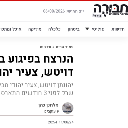
לג
תוכן
יום חמישי, 06/08/2026
חדשות
פוליטי
ביטחון
כלכלה
מוזיקה
אוכל ומתכונ
»
עמוד הבית
חדשות
הנרצח בפיגוע ב
דויטש, צעיר יהו
יהונתן דויטש, צעיר יהודי מב
שרק לפני 3 חודשים התארס. צה"ל ממשיך במצוד אחר המחבלים
אלחנן כהן
9
עוקבים
20:54 ,11/08/24