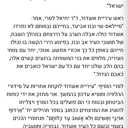
ישראל".
ראש עיריית אשדוד, ד"ר יחיאל לסרי, אמר:
"סיילאס-שי ובנו אביעד, בחייהם ובמותם לא נפרדו.
אשדוד כולה אבלה הערב על הירצחם במהלך השבת,
של תושבי העיר אב ובנו, בפיגוע הירי הקשה בו נגזלו
חייהם באופן כל כך אכזרי ונפשע. אנוכי, יחד עם צוותי
העיריה, מלווים את בני המשפחה ברגעים קשים אלה,
בהם הלב שלנו יחד עם כל עם ישראל כואבים את
כאבם הגדול."
לסרי הוסיף: "עיריית אשדוד לוקחת אחריות על סידורי
ההלוויה ותוציא עדכון בהמשך. אני מחזק את ידי כוחות
הביטחון ובטוח כי הם פועלים בכל המרץ ויצליחו
להשיג את המרצחים ככתוב בספר תהילים יח' "אֶרְדּוֹף
אוֹיְבַי וְאַשִּׂיגֵם וְלֹא אָשׁוּב עַד כַּלּוֹתָם". תנחומיי הכנים
בשמי ובשם כל העיר אשדוד, נבחריה ותושביה