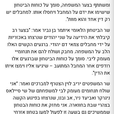
ומשתתף בצער המשפחה, סומך על כוחות הביטחון
שישימו את ידם על המחבל ויחסלו אותו. למחבלים יש
רק דין אחד והוא מוות".
שר הביטחון הלאומי איתמר בן גביר אמר: "בצער רב
קיבלתי את הידיעה על שני יהודים שנרצחו באכזריות
על ידי מחבלים צמאי דם יהודי. ברגעים הקשים האלו
הלב על המשפחה. מחבק ושולח להם את תנחומיי
מעומק ליבי. סומך על כוחות הביטחון שברגעים אלו
רודפים אחר המחבל המתועב – שיגיעו אליו וימצו איתו
את הדין".
שר המשפטים יריב לוין הצטרף למברכים ואמר: "אני
שולח תנחומים מעומק לבי למשפחתם של שי סיילאס
ניגרקר ואביעד ניר, אב ובנו, שנרצחו בפיגוע הקשה
בצהרי שבת בחווארה. אני מחזק את כוחות הבטחון
שממשיכים גם בשעה זו לפעול למען בטחון אזרחי