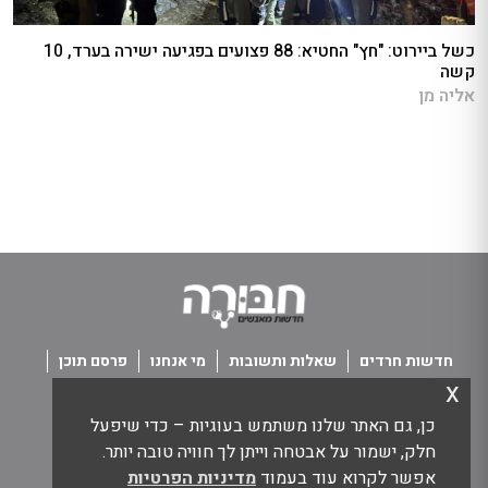
כשל ביירוט: "חץ" החטיא: 88 פצועים בפגיעה ישירה בערד, 10
קשה
אליה מן
חדשות חרדים
שאלות ותשובות
מי אנחנו
פרסם תוכן
x
פנו אלינו
תנאי שימוש
כן, גם האתר שלנו משתמש בעוגיות – כדי שיפעל
כל הזכויות שמורות חבורה - חדשות מאנשים
חלק, ישמור על אבטחה וייתן לך חוויה טובה יותר.
אפשר לקרוא עוד בעמוד
מדיניות הפרטיות