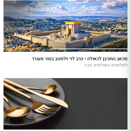
מכאב החורבן לגאולה • הרב לוי זלמנוב בטור מעורר
לחלוחית גאולתית חבד