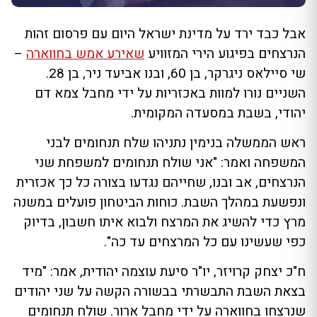
אבל כבד ירד על מדינת ישראל היום עם פרסום זהות
הנרצחים בפיגוע הירי המזוויע
שאירע אמש בחווארה
–
שי סיילאס ניגרקר, בן 60, ובנו אביעד ניר, בן 28.
השניים נורו למוות באכזריות על ידי מחבל צמא דם
יהודי, בשבת במסעדה המקומית.
ראש הממשלה בנימין נתניהו שלח תנחומים לבני
המשפחה ואמר: "אני שולח תנחומים למשפחת שני
הנרצחים, אב ובנו, שחייהם נגדעו בצורה כל כך אכזרית
ונפשעת במהלך השבת. כוחות הביטחון פועלים במשנה
מרץ כדי להשיג את המרצח ולבוא איתו חשבון, בדיוק
כפי שעשינו עם כל המרצחים עד כה".
ח"כ יצחק קרויזר, יו"ר סיעת עוצמה יהודית, אמר: "מיד
בצאת השבת התבשרתי בבשורה הקשה על שני יהודים
שנרצחו בחווארה על ידי מחבל ארור. שולח תנחומים