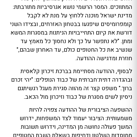
המתווכים. המסר הרשמי נושא אגרסיביות מתורבתת:
מדינת ישראל מוכנה ללחוץ על מנת לא לקבל
קומפרומיסים שיפגעו בבטחון האזרחים, ובצידו השני
דורשת את קיום התחייבויות הניתנות במסגרות המשא
ומתן. "לא נתפשר על כך ולא נחסוך כל מאמץ עד
שנשיב את כל החטופים כולם, עד האחרון שבהם,"
חוזרת ומדגישה ההודעה.
לבסוף, ההודעה מסתיימת בברכת זיכרון קלאסית
ובהגדרה דתית־חברתית של כבוד הנופלים: "יהי זכרם
ברוך." משפט קצר זה מהווה סגירת מעגל רגשיתגם
ניסיון לשים מסגרת של כבוד וזיכרון מול הכאב.
ההשפעה הציבורית של ההודעה צפויה להיות
משמעותית: הציבור יעמוד לצד המשפחות, ידרוש
המשך פעולה נחושה מן המדינה, וידרוש תשובות
ממוסדות השלטון ודחיפות בשאלת השבת החטופים