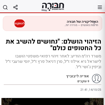
לג
תוכן
האפליקציה של חבורה
להתקנה
חדשות מאנשים — מהירה יותר בנייד
הזיהוי הושלם: "נחושים להשיב את
כל החטופים כולם"
משרד רה״מ הודיע: לאחר זיהוי רפואי-משפטי הושבו
לישראל גיא אילוז ז״ל, סרן דניאל פרץ ז״ל, יוסי שרעבי ז״ל
וביפין ג'ושי ז״ל.
אוריה ליבוביץ
9
עוקבים
21:41 ,14/10/25