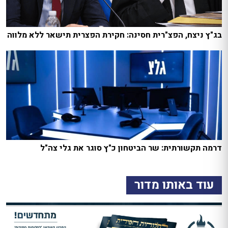
בג"ץ ניצח, הפצ"רית חסינה: חקירת הפצרית תישאר ללא מלווה
דרמה תקשורתית: שר הביטחון כ"ץ סוגר את גלי צה"ל
עוד באותו מדור