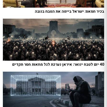
בכיר חמאס: ישראל ביימה את הטבח בנובה
40 יום לטבח ינואר: איראן נערכת לגל מחאות חסר תקדים