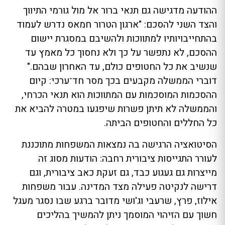
ההודעה מדגישה גם תנאי ברור אל מול גורמי התיווך
והצד השני להסכם: "ארגון הטרור חמאס נדרש לעמוד
בהתחייבויותיו למתווכות ולהשיבם במסגרת יישום
ההסכם, לא נתפשר על כך ולא נחסוך כל מאמץ עד
שנשיב את כל החטופים כולם, עד האחרון שבהם."
דוברי הממשלה מקבעים בכך מסר חד־ערכי: קיום
ההסכמות המוסכמות עם המתווכות הוא תנאי הכרחי,
והממשלה לא תיתן פשרות שיפגעו במטרה להביא את
כל החללים והחטופים הביתה.
הסיטואציה הרגישה בה נמצאות המשפחות מתוכננת
לעורר התגייסות ציבורית רחבה: הודעות מסוג זה
מייצרות גם געגוע כבד, גם זעקת כאב ציבורית, וגם
דרישה לנקיטה פעילה מצד המדינה. עבור משפחות
אילוז, פרץ, שרעבי וג'ושי מדובר ברגע שבו נסגר מעגל
חשוך עם הזיהוי המוסמך ניתן להמשיך בהליכים