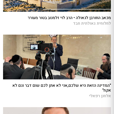
מכאב החורבן לגאולה • הרב לוי זלמנוב בטור מעורר
לחלוחית גאולתית חבד
"המדינה הזאת היא שלכם,אני לא אתן לכם שום דבר וגם לא
אקח"
אלחנן רפאלי