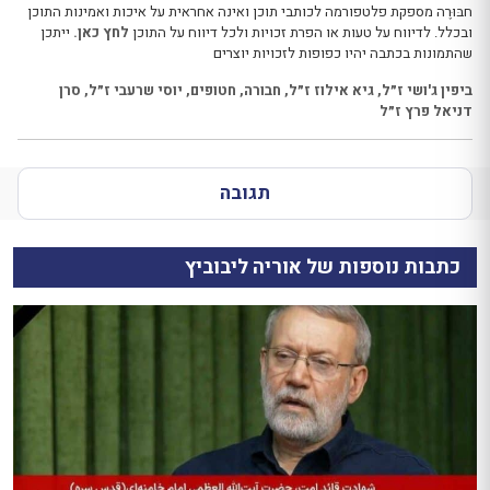
חבּוּרֶה מספקת פלטפורמה לכותבי תוכן ואינה אחראית על איכות ואמינות התוכן
ובכלל. לדיווח על טעות או הפרת זכויות ולכל דיווח על התוכן
לחץ כאן.
ייתכן
שהתמונות בכתבה יהיו כפופות לזכויות יוצרים
ביפין ג'ושי ז״ל
,
גיא אילוז ז״ל
,
חבורה
,
חטופים
,
יוסי שרעבי ז״ל
,
סרן
דניאל פרץ ז״ל
תגובה
כתבות נוספות של אוריה ליבוביץ