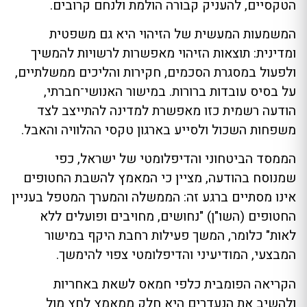
הטקסיים, להעניק קבורה הולמת ולנחם קרובים.
המשמעות המעשית של הזיהוי היא גם משפטית
ומדינית: תוצאות הזיהוי מאפשרות לרשויות להמשיך
ולפעול במסגרת הסכמים, חקירות והליכים ממשלתיים,
על בסיס עובדות ברורות. במישור האנושי־חברתי,
הודעה רשמית כזו מאפשרת למדינה להתייצב לצד
משפחות השכול ולסייע בארגון טקסי ההלוויה והאבל.
הממסד הביטחוני והדיפלומטי של ישראל, כפי
שמנוסח בהודעה, מציין כי המאמץ להשבת החטופים
אינו מסתיים ברגע זה: הממשלה והמערך המטפל בעניין
החטופים (השו"ן) "נחושים, מחויבים ופועלים ללא
לאות" כלומר, המשך פעילות רחבת היקף במישור
המבצעי, המודיעיני והדיפלומטי צפוי להימשך.
הקריאה הפומבית כלפי חמאס לשאת באחריות
ולהשיב את הנעדרים היא חלק ממאמץ לחץ מול