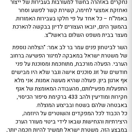
נחקרים באזהרה בחשד למעורבות בעבירות של ייצור
ואחזקת אמצעי לחימה, קשירת קשר לפשע וסחר
באמל"ח – כל אחד על פי חלקו בעבירות האמורות.
בהמשך היום, יובאו העצורים לדיון בבקשה להארכת
מעצר בבית משפט השלום בראשל"צ.
השר לביטחון פנים עמר בר לב אמר: "הצלחה נוספת
של משטרת ישראל במאבקה למיגור הפשיעה ברחוב
הערבי. הפעלה מורכבת, מתוחכמת ומסוכנת על פני
חודשים של זוג סוכנים אישה וגבר שלא היו מבישים
אף ארגון ביון. פעולה שהיא מעשה אמנות. אני מלא
התפעלות מפעילותם, מהעבודה המאומצת של אגף
חקירות ומודיעין ולהב 433 ברקימת סיפור הכיסוי,
באבטחה שלהם בשטח ובביצוע המוצלח.
כל הכבוד לכל המפקדים והשוטרים על היוזמה,
היצירתיות והנחישות שבאו לידי ביטוי מעורר הערכ
במבצע הזה. משטרת ישראל תמשיך להיות חכמה יותר,