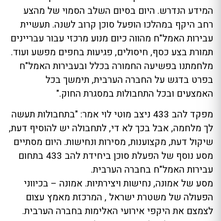
המידע הנדרש. היום בסיום השלב הסמוי של מהצע
רחב היקף במהלכו הופעל סוכן קרוב לשנה. תעשיית
עבירות האמל"ח מהווה כיום מנוע מרכזי עבור עבריינים
תמורת בצע כסף, חיסולים, פגיעות בחפים מפשע ועוד.
מלחמתנו בפשיעה החמורה בכלל ובעבירות האמל"ח
בפרט בדגש על החברה הערבית, תימשך בכל
האמצעים ובכל התחבולות במסגרת החוק."
מפקד להב 433 ניצב מוטי לוי אמר: "בתחבולות תעשה
לך מלחמה, אבל בכך לא די, לתחבולה יש להוסיף דעת,
שיקול דעת, מקצוענות, מסירות ונחישות. היום מסתיים
מסע נוסף של הפעלת סוכן ביחידת להב 433 בתחום
עבירות האמל"ח בחברה הערבית.
מסע של אמונה, נחישות ויצירתיות. אמונה – בכיווני
הפעולה של משטרת ישראל , המרכזת מאמץ עצום
לצמצם את היקפי אירועי האלימות בחברה הערבית.