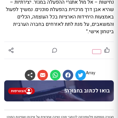
נחישות – אל מול אתגרי ההפעלה במגזר. יצירתיות –
שהיא אבן דרך מרכזית בהפעלת סוכנים. נמשיך לפעול
באמצעות היחידות הארציות בכל העוצמה, הכלים
והמשאבים, על מנת לתת לאזרחים בחברה הערבית
ביטחון אישי."
Array
בואו לכתוב בחבּוּרֶה!
הצטרפות
חבּוּרֶה מספקת פלטפורמה לכותבי תוכן ואינה אחראית על איכות ואמינות התוכן