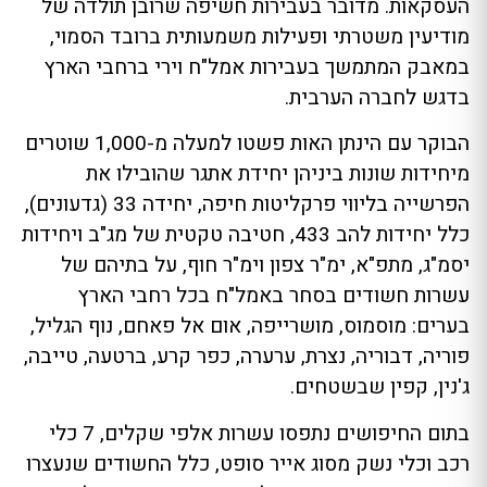
העסקאות. מדובר בעבירות חשיפה שרובן תולדה של
מודיעין משטרתי ופעילות משמעותית ברובד הסמוי,
במאבק המתמשך בעבירות אמל"ח וירי ברחבי הארץ
בדגש לחברה הערבית.
הבוקר עם הינתן האות פשטו למעלה מ-1,000 שוטרים
מיחידות שונות ביניהן יחידת אתגר שהובילו את
הפרשייה בליווי פרקליטות חיפה, יחידה 33 (גדעונים),
כלל יחידות להב 433, חטיבה טקטית של מג"ב ויחידות
יסמ"ג, מתפ"א, ימ"ר צפון וימ"ר חוף, על בתיהם של
עשרות חשודים בסחר באמל"ח בכל רחבי הארץ
בערים: מוסמוס, מושרייפה, אום אל פאחם, נוף הגליל,
פוריה, דבוריה, נצרת, ערערה, כפר קרע, ברטעה, טייבה,
ג'נין, קפין שבשטחים.
בתום החיפושים נתפסו עשרות אלפי שקלים, 7 כלי
רכב וכלי נשק מסוג אייר סופט, כלל החשודים שנעצרו