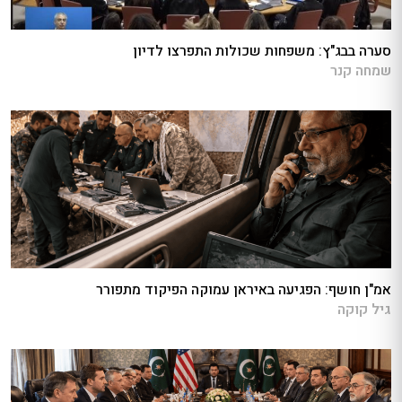
סערה בבג"ץ: משפחות שכולות התפרצו לדיון
שמחה קנר
אמ"ן חושף: הפגיעה באיראן עמוקה הפיקוד מתפורר
גיל קוקה