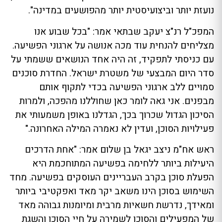
נועזת יותר וביצועיסטית יותר מהפושעים במדינה".
המפכ"ל רנ"צ יעקב שבתאי אמר: "בכל שבוע אנו
מצליחים להנחית עוד מכה אנושה על ארגוני הפשיעה.
עם כניסתי לתפקיד, זה היה אחד הנושאים ששמתי על
סדר היום המבצעי של משטרת ישראל. החדרת סוכנים
סמויים ללב ארגוני הפשיעה בכדי לתקוף אותם
מבפנים. אני גאה לומר כאן שחוללנו מהפכה, ולמרות
הסיכון הגדול שכרוך בכך, הגדלנו באופן משמעותי את
פעילויות הסוכן, ועדין לא נאמרה המילה האחרונה."
ראש אח"מ ניצב יגאל בן שלום אמר: "אחת הדרכים
היעילות ביותר ללחימה בפשיעה המתוחכמת היא
הפעלת סוכן בקרב העבריינים העוסקים בפשיעה. מחד
השימוש בסוכן הינו משאב יקר מאד ואפקטיבי ביותר
ומאידך, נדרשת חשאיות מרבית ומיומנות גבוהה מאד
של המפעילים והסוכן לשמירה על חיי הסוכן והשגת