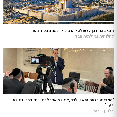
מכאב החורבן לגאולה • הרב לוי זלמנוב בטור מעורר
לחלוחית גאולתית חבד
"המדינה הזאת היא שלכם,אני לא אתן לכם שום דבר וגם לא
אקח"
אלחנן רפאלי