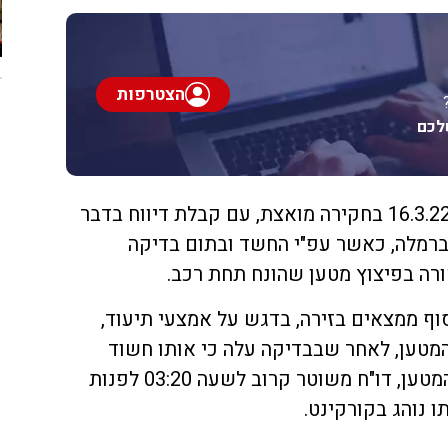
הצטרפות
לכם
חוקרי ימ"ר מרכז פתחו בתאריך 16.3.22 בחקירה מואצת, עם קבלת דיווח בדבר
ברמלה, כאשר עפ"י החשד ובתום בדיקה
רה בפיצוץ מטען שהונח תחת רכב.
סוף ממצאים בזירה, בדגש על אמצעי תיעוד,
טען, לאחר שבבדיקה עלה כי אותו חשוד
קיבל סמוך למועד ומקום הנחת המטען, דו"ח משוטר קרוב לשעה 03:20 לפנות
ו נוהג בקורקינט.