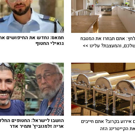
חמאס: נחדש את החיפושים אחר
חץ: אתם תבחרו את המטבח
גואילי החטוף
כם, והמעצבת? עלינו >>
הושבו לישראל: החטופים החלל
 אירוע בקרוב? אתם חייבים
אריה זלמנוביץ' ותמיר אדר
ת הקייטרינג הזה