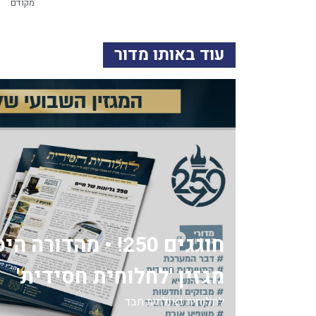
מקודם
עוד באותו מדור
חוגגים 250! • מהדור
מגזין 'לחלוחית חסידית'
לחלוחית גאולתית חבד