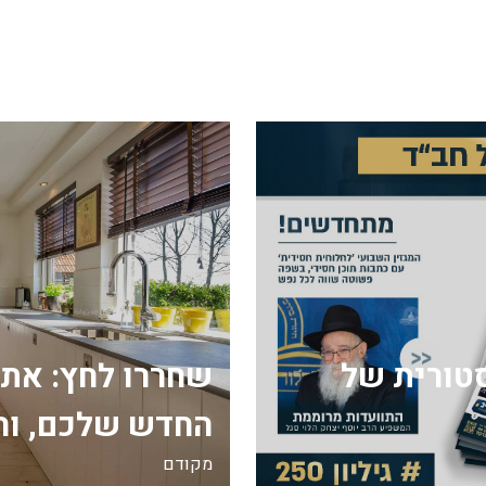
ה היסטורית של
שחררו לחץ: את
החדש שלכם, וה
מקודם