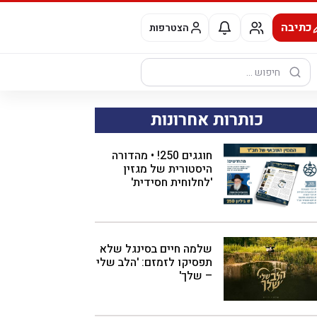
כתיבה
הצטרפות
חיפוש:
כותרות אחרונות
חוגגים 250! • מהדורה
היסטורית של מגזין
'לחלוחית חסידית'
שלמה חיים בסינגל שלא
תפסיקו לזמזם: 'הלב שלי
– שלך'