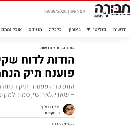
לג
תוכן
יום ראשון, 09/08/2026
חדשות
פוליטי
ביטחון
כלכלה
מוזיקה
אוכל ומתכונ
»
עמוד הבית
חדשות
הודות לדוח שקיב
פוענח תיק הנחת
המשטרה פענחה תיק הנחת מט
– שאדי ג'ארושי, סמוך למקום
חיים וולף
8
עוקבים
13:08 ,27/03/22