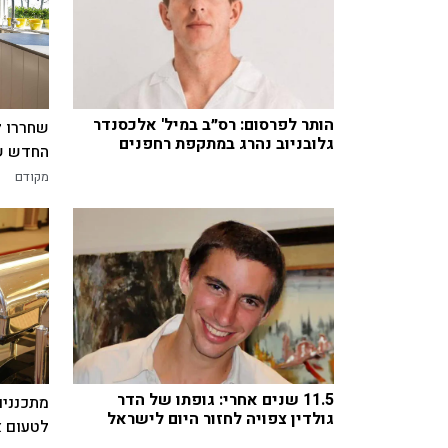
הותר לפרסום: רס״ב במיל' אלכסנדר
שחררו ל
גלובניוב נהרג במתקפת רחפנים
החדש של
מקודם
11.5 שנים אחרי: גופתו של הדר
מתכננים
גולדין צפויה לחזור היום לישראל
לטעום א