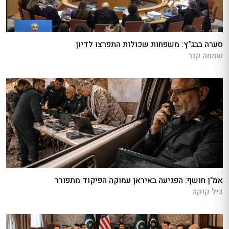
סערה בבג"ץ: משפחות שכולות התפרצו לדיון
שמחה קנר
אמ"ן חושף: הפגיעה באיראן עמוקה הפיקוד מתפורר
גיל קוקה