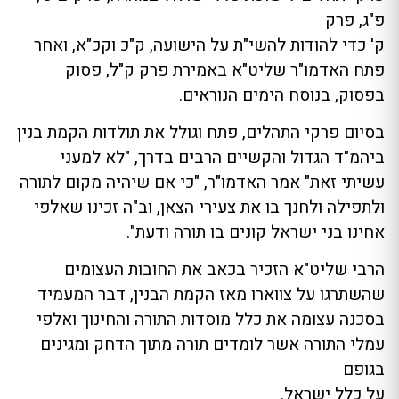
פ"ג, פרק
ק' כדי להודות להשי"ת על הישועה, ק"כ וקכ"א, ואחר
פתח האדמו"ר שליט"א באמירת פרק ק"ל, פסוק
בפסוק, בנוסח הימים הנוראים.
בסיום פרקי התהלים, פתח וגולל את תולדות הקמת בנין
ביהמ"ד הגדול והקשיים הרבים בדרך, "לא למעני
עשיתי זאת" אמר האדמו"ר, "כי אם שיהיה מקום לתורה
ולתפילה ולחנך בו את צעירי הצאן, וב"ה זכינו שאלפי
אחינו בני ישראל קונים בו תורה ודעת".
הרבי שליט"א הזכיר בכאב את החובות העצומים
שהשתרגו על צווארו מאז הקמת הבנין, דבר המעמיד
בסכנה עצומה את כלל מוסדות התורה והחינוך ואלפי
עמלי התורה אשר לומדים תורה מתוך הדחק ומגינים
בגופם
על כלל ישראל.