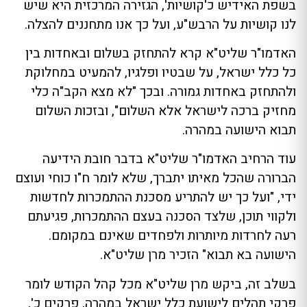
בשפת האידיש כ'קושיות', הגזירה המרכזית היא שיש
לנו קושיות על הרבש"ע, ועל כך אנו מתחננים להצלה.
האדמו"ר שליט"א קרא להתחזק בשלום ובאחדות בין
כל כלל ישראל, על שבטיו ופלגיו, להמעיט במחלוקת
ולהתחזק באחדות גמורה. ובכך "לא מצא הקב"ה כלי
מחזיק ברכה לישראל אלא השלום", ובזכות השלום
תבוא הישועה במהרה.
עוד הרחיב האדמו"ר שליט"א בדבר חובת הידיעה
הברורה שהכל מאיתו יתברך, שלא לומר ח"ו כוחי ועוצם
ידי, "ועל כך יש להתריע מסכנת ההתמכרות לחדשות
ולקווי תוכן, שלצד הסכנה בעצם ההתמכרות, פגיעתם
רעה לחרדות מיותרות ולפחדים שאינם במקומם.
הישועה בא תבוא" הזכיר מרן שליט"א.
בשלב זה, ביקש מרן שליט"א מכל קהל הקודש לומר
פרקי תהלים לישועת כלל ישראל במהרה, פרקים כ',