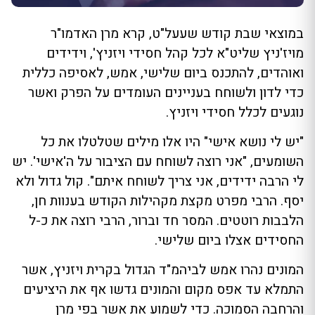
במוצאי שבת קודש שעעל"ט, קרא מרן האדמו"ר
מויז'ניץ שליט"א לכל קהל חסידי ויזניץ', וידידים
ואוהדים, להתכנס ביום שלישי, אמש, לאסיפה כללית
כדי לדון ולשוחח בעניינים העומדים על הפרק ואשר
נוגעים לכלל חסידי ויזניץ.
"יש לי נושא אישי" היו אלו מילים שטלטלו את כל
השומעים, "אני רוצה לשוחח עם הציבור על ה'אישי'. יש
לי הרבה ידידים, אני צריך לשוחח איתם". קול גדול ולא
יסף. הרבי מפרט מקצת מקהילות הקודש בענוות חן,
הלבבות רוטטים. המסר חד וברור, הרבי רוצה את כ-ל
החסידים אצלו ביום שלישי.
המונים נהרו אמש לביהמ"ד הגדול בקרית ויזניץ, אשר
התמלא עד אפס מקום והמונים גדשו אף את היציעים
והרחבה הסמוכה. כדי לשמוע את אשר בפי מרן