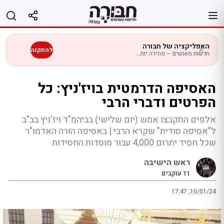
לג
תוכן
האפליקציה של חבורה
להתקנה
חדשות מאנשים — מהירה יותר בנייד
האסיפה הדרמטית בויז'ניץ: כל
הפרטים ודברי הרבי
אלפים התקבצו אמש (יום שלישי) בביהמ"ד ויז'ניץ בב"ב
ל"אסיפה סודית" שקרא הרבי | באסיפה הורה האדמו"ר
שכל חסיד יתרום 4,000 עבור מוסדות החסידות
ראש הישיבה
11
עוקבים
17:47 ,10/01/24