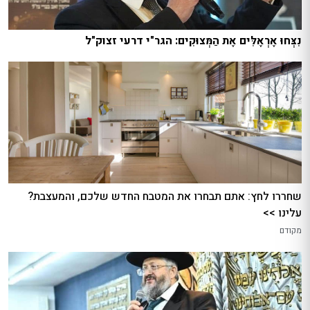
נִצְּחוּ אֶרְאֶלִּים אֶת הַמְּצוּקִים: הגר"י דרעי זצוק"ל
שחררו לחץ: אתם תבחרו את המטבח החדש שלכם, והמעצבת?
עלינו >>
מקודם