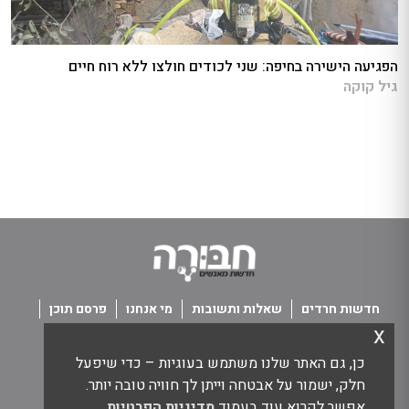
הפגיעה הישירה בחיפה: שני לכודים חולצו ללא רוח חיים
גיל קוקה
חדשות חרדים
שאלות ותשובות
מי אנחנו
פרסם תוכן
x
פנו אלינו
תנאי שימוש
כן, גם האתר שלנו משתמש בעוגיות – כדי שיפעל
כל הזכויות שמורות חבורה - חדשות מאנשים
חלק, ישמור על אבטחה וייתן לך חוויה טובה יותר.
אפשר לקרוא עוד בעמוד
מדיניות הפרטיות