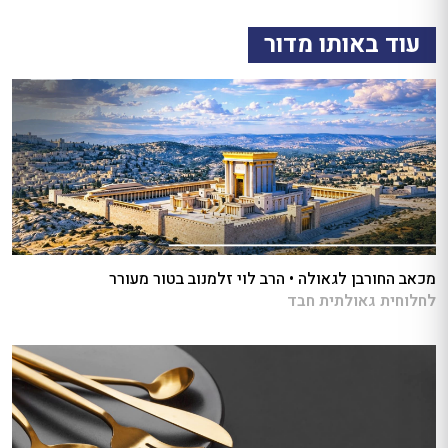
עוד באותו מדור
מכאב החורבן לגאולה • הרב לוי זלמנוב בטור מעורר
לחלוחית גאולתית חבד