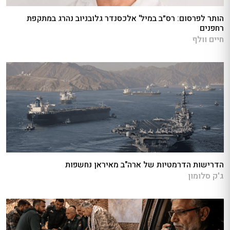
הותר לפרסום: רס״ב במיל' אלכסנדר גלובניוב נהרג במתקפת
רחפנים
חיים וולף
הדרישות הדרמטיות של ארה"ב מאיראן נחשפות
ג'ק סלומון