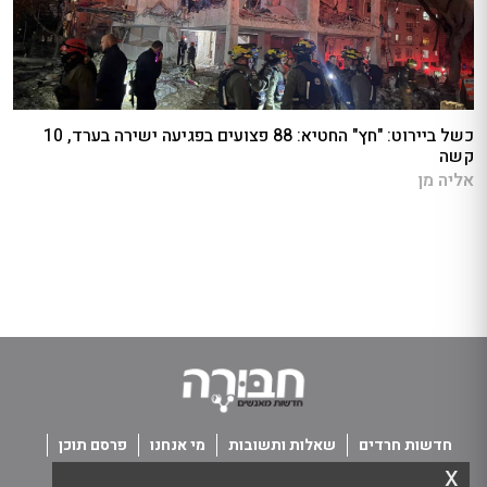
כשל ביירוט: "חץ" החטיא: 88 פצועים בפגיעה ישירה בערד, 10
קשה
אליה מן
חדשות חרדים
שאלות ותשובות
מי אנחנו
פרסם תוכן
x
פנו אלינו
תנאי שימוש