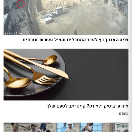
צפו: האברך רץ לעבר המחבלים והציל עשרות אזרחים
אירועי בוטיק ולא רק? קייטרינג לטעם שלך
מקודם