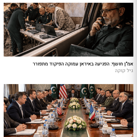
אמ"ן חושף: הפגיעה באיראן עמוקה הפיקוד מתפורר
גיל קוקה