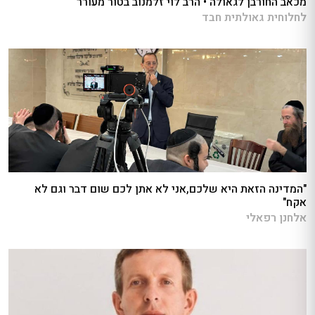
מכאב החורבן לגאולה • הרב לוי זלמנוב בטור מעורר
לחלוחית גאולתית חבד
"המדינה הזאת היא שלכם,אני לא אתן לכם שום דבר וגם לא
אקח"
אלחנן רפאלי