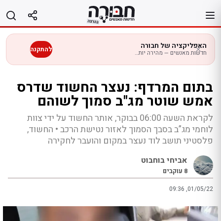
לג
תוכן
האפליקציה של חבורה
להתקנה
חדשות מאנשים — מהירה יותר בנייד
בתום המרדף: נעצר החשוד שדרס
אמש שוטר מג"ב סמוך לשוהם
לקראת השעה 06:00 בבוקר, אותר החשוד על ידי צוות
לוחמי מג”ב בסבך הסמוך לאזור נטישת הרכב • החשוד,
פלסטיני תושב לוד נעצר במקום והועבר לחקירה
אביחי בוחבוט
8
עוקבים
09:36 ,01/05/22