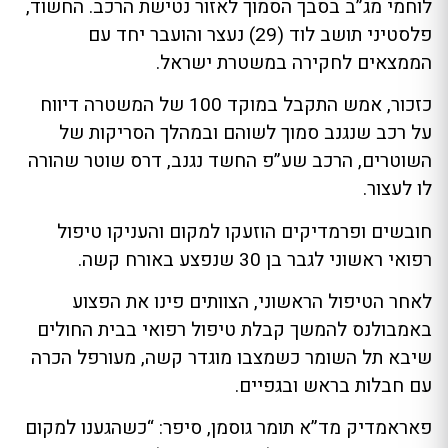
לוחמי מג”ב בסבך הסמוך לאזור נטישת הרכב. החשוד,
פלסטיני תושב לוד (29) נעצר והועבר יחד עם
הממצאים לחקירה במשטרת ישראל.
כזכור, אמש התקבל במוקד 100 של המשטרה דיווח
על רכב שנגנב סמוך לשוהם ובמהלך הסריקות של
השוטרים, הרכב שע”פ החשד נגנב, דרס שוטר שהורה
לו לעצור.
חובשים ופרמדיקים הוזעקו למקום והעניקו טיפול
רפואי ראשוני לגבר בן 30 שנפצע באורח קשה.
לאחר הטיפול הראשוני, הצוותים פינו את הפצוע
באמבולנס להמשך קבלת טיפול רפואי בבית החולים
שיבא תל השומר כשמצבו מוגדר קשה, מעורפל הכרה
עם חבלות בראש ובגפיים.
פאראמדיק מד”א תומר גוסמן, סיפר: “כשהגענו למקום