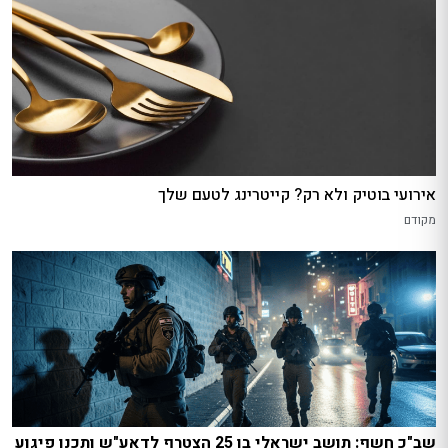
אירועי בוטיק ולא רק? קייטרינג לטעם שלך
מקודם
שב"כ חשף: תושב ישראלי בן 25 הצטרף לדאע"ש ותכנן פיגוע