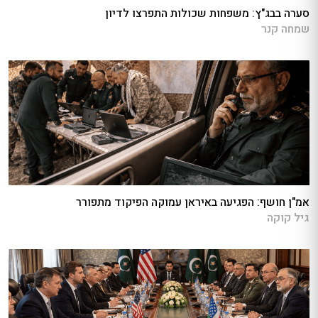
סערה בבג"ץ: משפחות שכולות התפרצו לדיון
שמחה קנר
אמ"ן חושף: הפגיעה באיראן עמוקה הפיקוד מתפורר
גיל קוקה