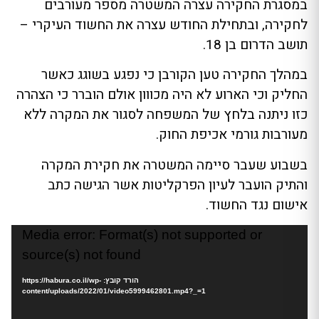
במסגרת החקירה עצרה המשטרה מספר מעורבים
לחקירה, ובתחילת החודש עצרה את החשוד העיקרי –
תושב הדרום בן 18.
במהלך החקירה טען הקורבן כי נפגע בשוגג כאשר
החליק וכי הארוע לא היה מכווון אולם הוברר כי הצהרה
כזו ניתנה בלחץ של המשפחה לסגור את המקרה ללא
מעורבות גורמי אכיפת החוק.
בשבוע שעבר סיימה המשטרה את חקירת המקרה
והתיק הועבר לעיון הפרקליטות אשר הגישה כתב
אישום נגד החשוד.
נגן
Media error: Format(s) not supported or
וידאו
source(s) not found
הורד קובץ: https://habura.co.il/wp-
content/uploads/2022/01/video5999462801.mp4?_=1