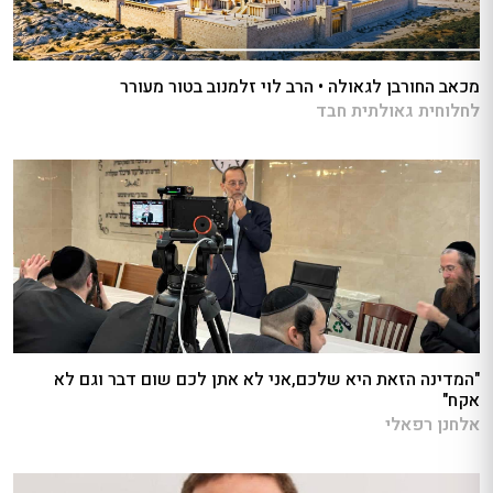
מכאב החורבן לגאולה • הרב לוי זלמנוב בטור מעורר
לחלוחית גאולתית חבד
"המדינה הזאת היא שלכם,אני לא אתן לכם שום דבר וגם לא
אקח"
אלחנן רפאלי