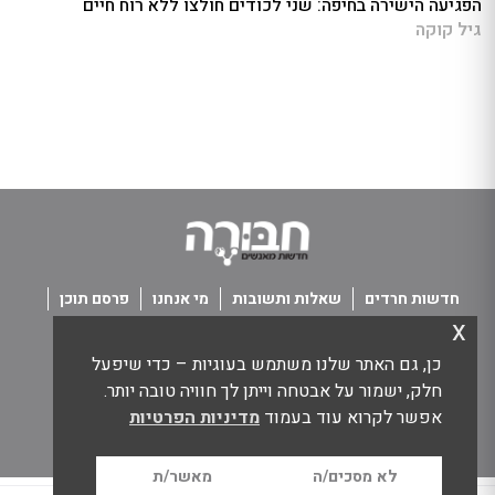
הפגיעה הישירה בחיפה: שני לכודים חולצו ללא רוח חיים
גיל קוקה
חדשות חרדים
שאלות ותשובות
מי אנחנו
פרסם תוכן
x
פנו אלינו
תנאי שימוש
כן, גם האתר שלנו משתמש בעוגיות – כדי שיפעל
כל הזכויות שמורות חבורה - חדשות מאנשים
חלק, ישמור על אבטחה וייתן לך חוויה טובה יותר.
אפשר לקרוא עוד בעמוד
מדיניות הפרטיות
לא מסכים/ה
מאשר/ת