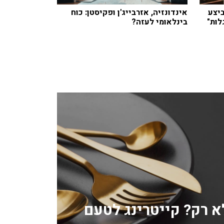
יצע
אינדונזיה, אזרבייג'ן ופקיסטן: כוח
ות"
בינלאומי לעזה?
לא רק? קייטרינג לטעם