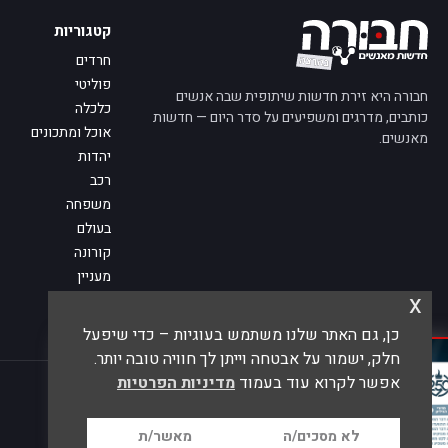
קטגוריות
חרדים
פוליטי
חבורה היא זירת חדשות שיתופית שבה אנשים
כלכלה
כותבים, מדרגים ומשפיעים על סדר היום — חדשות
אוכל ומתכונים
מאנשים.
יהדות
רכב
משפחה
בעולם
קורונה
מעניין
x
מדע
מי אנחנו
כן, גם האתר שלנו משתמש בעוגיות – כדי שיפעל
פנו אלינו
חלק, ישמור על אבטחה וייתן לך חוויה טובה יותר.
נבחרת להשפיע
על כתבה שנשלחה
מגולש.
דרג האם לדעתךּ
היא צריכה
אפשר לקרוא עוד בעמוד
מדיניות הפרטיות
© 2026 חבורה — חדשות מאנשים
לעלות לחבּוּרֶה?
דרג עכשיו
לא מסכים/ה
מאשר/ת