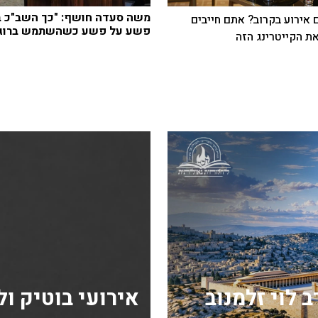
משה סעדה חושף: "כך השב"כ ב
 אירוע בקרוב? אתם חייבים
פשע על פשע כשהשתמש ברוגל
ת הקייטרינג הזה
 לוי זלמנוב
אירועי בוטיק ו