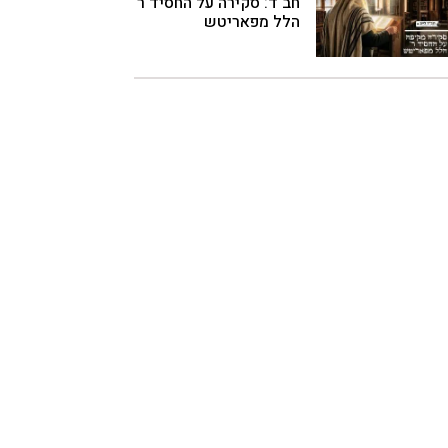
חב"ד: סקירה על החסיד ר'
הלל מפאריטש