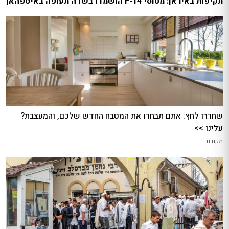
תקיפות באיראן: מטוסי F-14 הושמדו בשדה תעופה באיספהאן
שחררו לחץ: אתם תבחרו את המטבח החדש שלכם, והמעצבת?
עלינו >>
מקודם