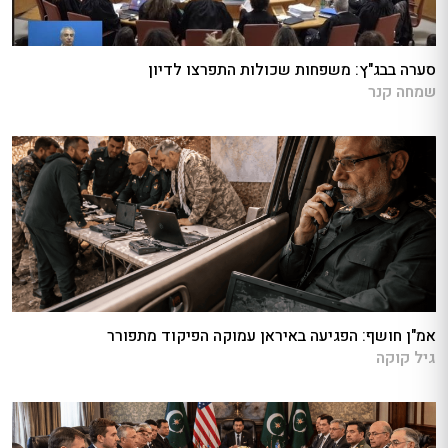
סערה בבג"ץ: משפחות שכולות התפרצו לדיון
שמחה קנר
אמ"ן חושף: הפגיעה באיראן עמוקה הפיקוד מתפורר
גיל קוקה