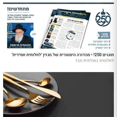
חוגגים 250! • מהדורה היסטורית של מגזין 'לחלוחית חסידית'
לחלוחית גאולתית חבד