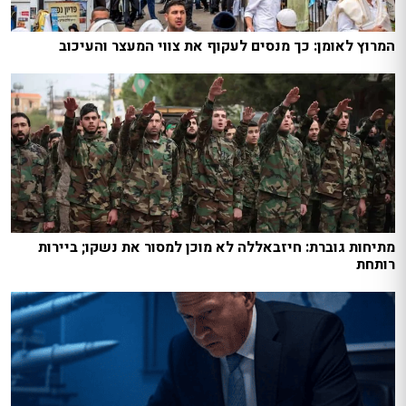
המרוץ לאומן: כך מנסים לעקוף את צווי המעצר והעיכוב
מתיחות גוברת: חיזבאללה לא מוכן למסור את נשקו; ביירות
רותחת