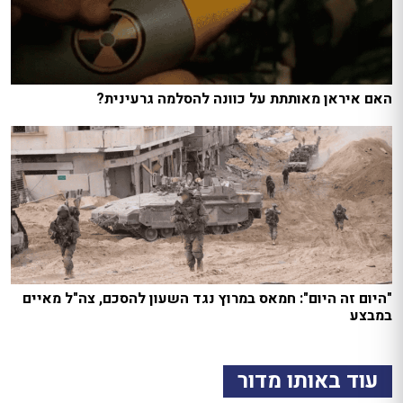
האם איראן מאותתת על כוונה להסלמה גרעינית?
"היום זה היום": חמאס במרוץ נגד השעון להסכם, צה"ל מאיים
במבצע
עוד באותו מדור