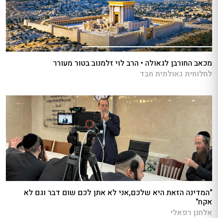
מכאב החורבן לגאולה • הרב לוי זלמנוב בטור מעורר
לחלוחית גאולתית חבד
"המדינה הזאת היא שלכם,אני לא אתן לכם שום דבר וגם לא
אקח"
אלחנן רפאלי