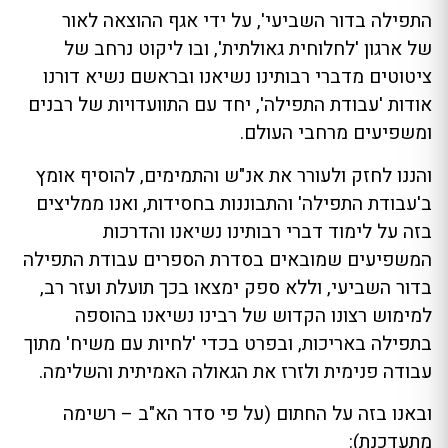
התפילה בדור השביעי', על ידי אגף ההוצאה לאור
של ארגון 'לחלוחית גאולתית', ובו ליקוט נרחב של
ציטוטים מדברי רבותינו נשיאנו ובראשם נשיא דורנו
אודות 'עבודת התפילה', יחד עם התוועדויות של רבנים
ומשפיעים מרחבי העולם.
והננו לחזק ולעורר את אנ"ש והתמימים, להוסיף אומץ
ב'עבודת התפילה' והתבוננות בחסידות, ואנו ממליצים
בזה על לימוד דברי רבותינו נשיאנו והדרכות
המשפיעים שמובאים בסדרת הספרים עבודת התפילה
בדור השביעי, וללא ספק ימצאו בכך תועלת ועזר רב,
למימוש רצונו הקדוש של רבינו נשיאנו בהוספה
בתפילה באריכות, ובפרט בכדי 'לחיות עם משיח' מתוך
עבודה פנימית ולזרז את הגאולה האמיתית והשלימה.
ובאנו בזה על החתום (על פי סדר הא"ב – רשימה
מתעדכנת):