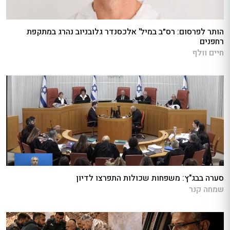
הותר לפרסום: רס״ב במיל' אלכסנדר גלובניוב נהרג במתקפת
רחפנים
חיים וולף
סערה בבג"ץ: משפחות שכולות התפרצו לדיון
שמחה קנר