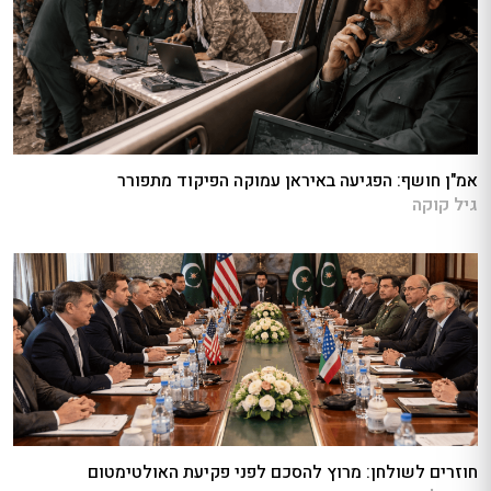
אמ"ן חושף: הפגיעה באיראן עמוקה הפיקוד מתפורר
גיל קוקה
חוזרים לשולחן: מרוץ להסכם לפני פקיעת האולטימטום