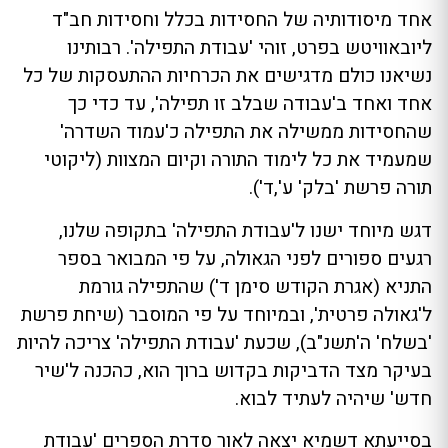
אחד מיסודותיה של החסידות בכלל וחסידות חב"ד
ליובאוויטש בפרט, זוהי 'עבודת התפילה'. רבותינו
נשיאנו כולם מדגישים את הכרחיות ההתעסקות של כל
אחד ואחד ב'עבודה שבלב זו תפילה', עד כדי כך
שהחסידות ממשילה את התפילה כ'עמוד השדרה'
שמעמיד את כל לימוד התורה וקיום המצוות (ליקוטי
תורה פרשת 'בלק' ע',ד').
דגש מיוחד ישנו ל'עבודת התפילה' בתקופה שלנו,
רגעים ספורים לפני הגאולה, על פי המבואר בספר
התניא (אגרת הקודש סימן ד') שהתפילה גורמת
ל'גאולה פרטית', ובמיוחד על פי המוסבר (שיחת פרשת
'בשלח' ה'תשנ"ב), שכעת 'עבודת התפילה' צריכה להיות
בעיקר מצד הדביקות בקדוש ברוך הוא, כהכנה ל'שיר
חדש' שיהיה לעתיד לבוא.
בסייעתא דשמיא יצאה לאור סדרת הספרים 'עבודת