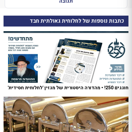
תגובה
כתבות נוספות של לחלוחית גאולתית חבד
חוגגים 250! • מהדורה היסטורית של מגזין 'לחלוחית חסידית'