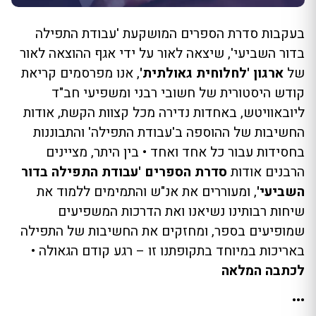
בעקבות סדרת הספרים המושקעת 'עבודת התפילה
בדור השביעי', שיצאה לאור על ידי אגף ההוצאה לאור
של
ארגון 'לחלוחית גאולתית'
, אנו מפרסמים קריאת
קודש היסטורית של חשובי רבני ומשפיעי חב"ד
ליובאוויטש, באחדות נדירה מכל קצוות הקשת, אודות
החשיבות של ההוספה ב'עבודת התפילה' והתבוננות
בחסידות עבור כל אחד ואחד • בין היתר, מציינים
הרבנים אודות
סדרת הספרים 'עבודת התפילה בדור
השביעי'
, ומעוררים את אנ"ש והתמימים ללמוד את
שיחות רבותינו נשיאנו ואת הדרכות המשפיעים
שמופיעים בספר, ומחזקים את החשיבות של התפילה
באריכות במיוחד בתקופתנו זו – רגע קודם הגאולה •
לכתבה המלאה
•••