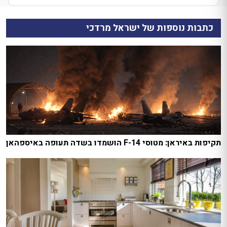
כתבות נוספות של ישראל מרדכי
תקיפות באיראן: מטוסי F-14 הושמדו בשדה תעופה באיספהאן