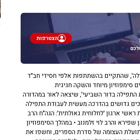
הצטרפות
לכם
ילה', שהתקיים בהשתתפות אלפי חסידי חב"ד
ם סימפוזיון מיוחד והשקה חגיגית
התפילה בדור השביעי', שיצאה לאור במהדורה
כים גדושים בהדרכה מעשית לעבודת התפילה
ראשי ארגון 'לחלוחית גאולתית': הגה"ח הרב
 שפירא והרב לוי זלמנוב • במהלך הסימפוזיון
תועלת העצומה של סדרת הספרים, וחשפו את