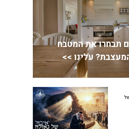
ם תבחרו את המטבח
מעצבת? עלינו >>
של