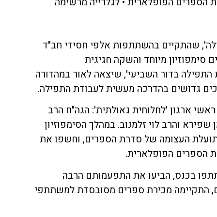
 הספרים הפופלארית • לגלרייה מרשימה
ילה', שהתקיים בהשתתפות אלפי חסידי חב"ד
ם סימפוזיון מיוחד והשקה חגיגית
התפילה בדור השביעי', שיצאה לאור במהדורה
ים גדושים בהדרכה מעשית לעבודת התפילה.
אשי ארגון 'לחלוחית גאולתית': הגה"ח הרב
 שפירא והרב לוי זלמנוב. במהלך הסימפוזיון
תועלת העצומה של סדרת הספרים, וחשפו את
ת הספרים הפופלארית.
פו בכנס, הביעו את התפעמותם הרבה
ם, התקיימה מכירת ספרים מסובסדת למשתתפי