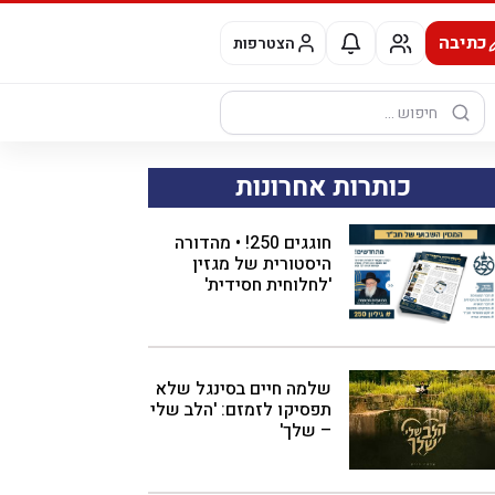
כתיבה
הצטרפות
חיפוש:
כותרות אחרונות
חוגגים 250! • מהדורה
היסטורית של מגזין
'לחלוחית חסידית'
שלמה חיים בסינגל שלא
תפסיקו לזמזם: 'הלב שלי
– שלך'