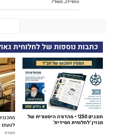
התפילה
,
תשפ"ו
כתבות נוספות של לחלוחית גאו
חוגגים 250! • מהדורה היסטורית של
מתכננים
מגזין 'לחלוחית חסידית'
לטעום א
מקודם