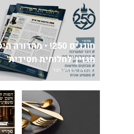
חוגגים 250! • מהדור
מגזין 'לחלוחית חסידית'
לחלוחית גאולתית חבד