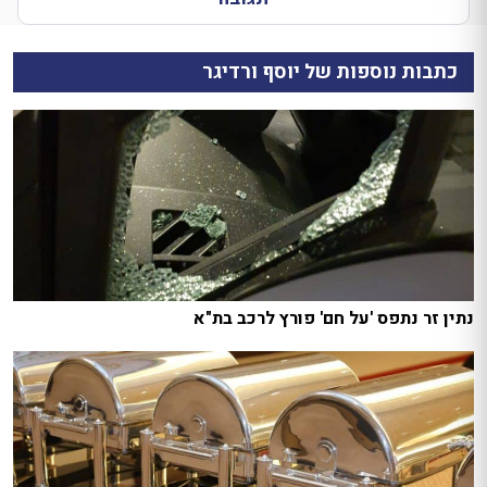
כתבות נוספות של יוסף ורדיגר
נתין זר נתפס 'על חם' פורץ לרכב בת"א