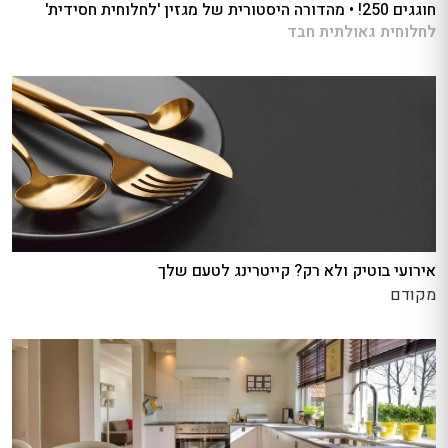
חוגגים 250! • מהדורה היסטורית של מגזין 'לחלוחית חסידית'
לחלוחית גאולתית חבד
אירועי בוטיק ולא רק? קייטרינג לטעם שלך
מקודם