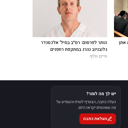
 אתן
הותר לפרסום: רס״ב במיל' אלכסנדר
גלובניוב נהרג במתקפת רחפנים
חיים וולף
יש לך מה לומר?
העלה כתבה, הצטרף לשיח והשפיע על
מה שאנשים יקראו היום.
העלאת כתבה