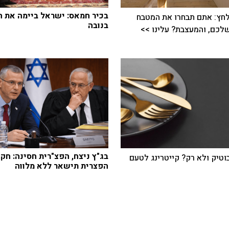
בכיר חמאס: ישראל ביימה את 
חץ: אתם תבחרו את המטבח
בנובה
כם, והמעצבת? עלינו >>
בג"ץ ניצח, הפצ"רית חסינה: חק
בוטיק ולא רק? קייטרינג לטעם
הפצרית תישאר ללא מלווה