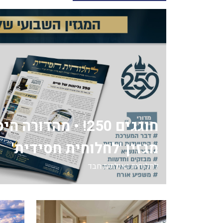
חוגגים 250! • מהדור
מגזין 'לחלוחית חסידית'
לחלוחית גאולתית חבד